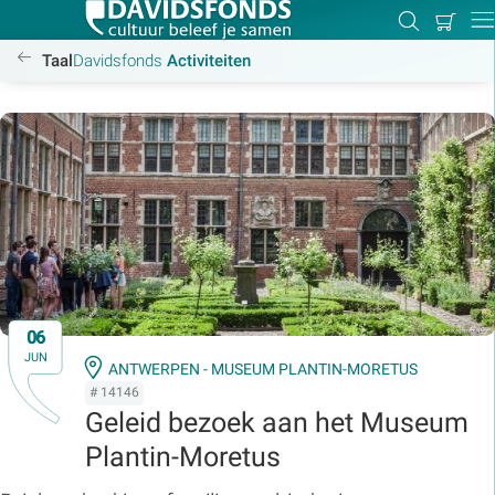
Mijn
Zoeken
Betal
Dir
winkel
/activiteiten
Taal
Davidsfonds
Activiteiten
Zoek:
Zoeken
06
JUN
ANTWERPEN - MUSEUM PLANTIN-MORETUS
# 14146
Geleid bezoek aan het Museum
Plantin-Moretus