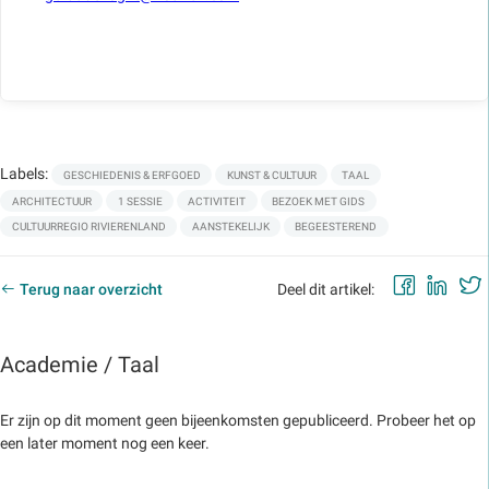
Labels:
GESCHIEDENIS & ERFGOED
KUNST & CULTUUR
TAAL
ARCHITECTUUR
1 SESSIE
ACTIVITEIT
BEZOEK MET GIDS
CULTUURREGIO RIVIERENLAND
AANSTEKELIJK
BEGEESTEREND
Faceb
Lin
Terug naar overzicht
Deel dit artikel:
Academie / Taal
Er zijn op dit moment geen bijeenkomsten gepubliceerd. Probeer het op
een later moment nog een keer.