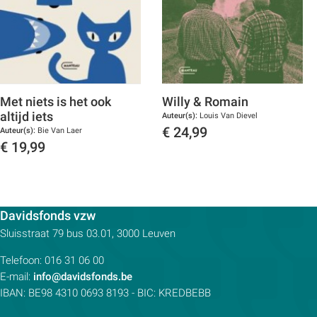
Met niets is het ook
Willy & Romain
altijd iets
Auteur(s):
Louis Van Dievel
€
24,99
Auteur(s):
Bie Van Laer
€
19,99
Toon details
Toon details
Contactpersoon:
Davidsfonds vzw
Adres:
Sluisstraat 79
bus 03.01, 3000
Leuven
Telefoon:
016 31 06 00
E-mail:
info@davidsfonds.be
IBAN:
BE98 4310 0693 8193
- BIC:
KREDBEBB