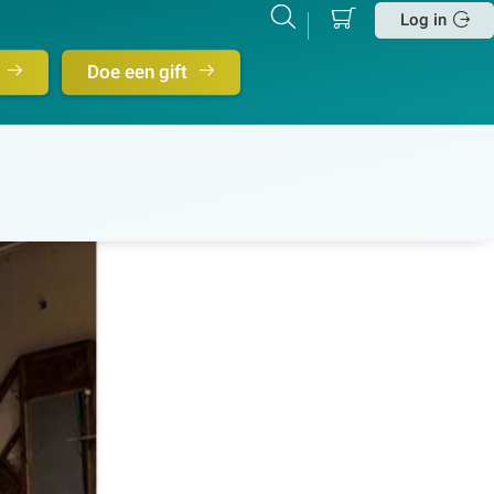
Mijn
Zoeken
Betalen
Log in
winkelmand
Sluit
Doe een gift