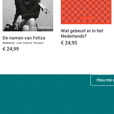
Wat gebeurt er in het
Nederlands?
De namen van Feliza
€
24,95
Auteur(s):
Juan Gabriel Vásquez
€
24,99
Toon details
Toon details
Hou me 