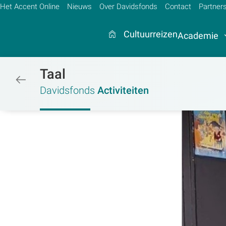
Het Accent Online
Nieuws
Over Davidsfonds
Contact
Partner
Cultuurreizen
Academie
Taal
/activiteiten
Zoek:
Davidsfonds
Activiteiten
Zoeken