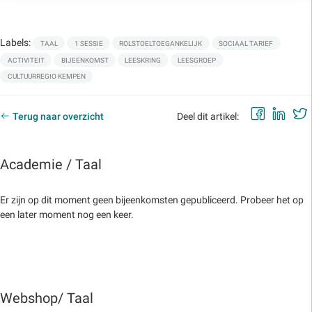
Labels:
TAAL
1 SESSIE
ROLSTOELTOEGANKELIJK
SOCIAAL TARIEF
ACTIVITEIT
BIJEENKOMST
LEESKRING
LEESGROEP
CULTUURREGIO KEMPEN
Faceb
Lin
Terug naar overzicht
Deel dit artikel:
Academie / Taal
Er zijn op dit moment geen bijeenkomsten gepubliceerd. Probeer het op
een later moment nog een keer.
Webshop/ Taal