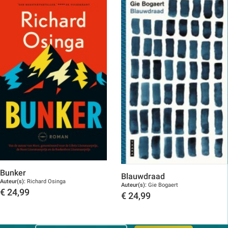
Bunker
Blauwdraad
Auteur(s):
Richard Osinga
Auteur(s):
Gie Bogaert
€
24,99
€
24,99
Toon details
Toon details