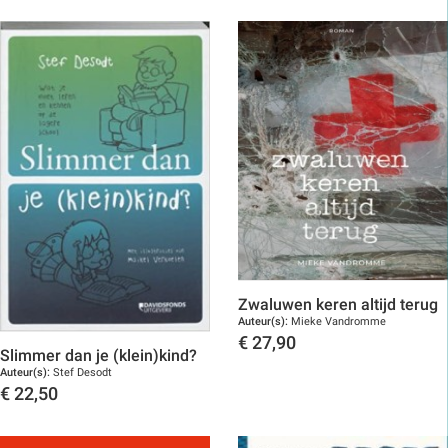
Zwaluwen keren altijd terug
Auteur(s):
Mieke Vandromme
€
27,90
Slimmer dan je (klein)kind?
Toon details
Auteur(s):
Stef Desodt
€
22,50
Toon details