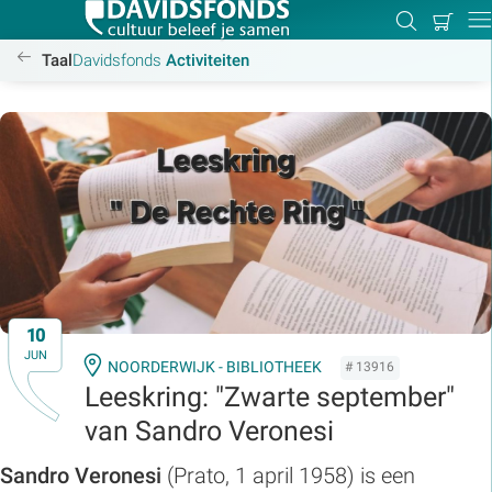
Mijn
Zoeken
Betal
Dir
winkel
/activiteiten
Taal
Davidsfonds
Activiteiten
Zoek:
Zoeken
10
JUN
NOORDERWIJK - BIBLIOTHEEK
# 13916
Leeskring: "Zwarte september"
van Sandro Veronesi
Sandro Veronesi
(Prato, 1 april 1958) is een