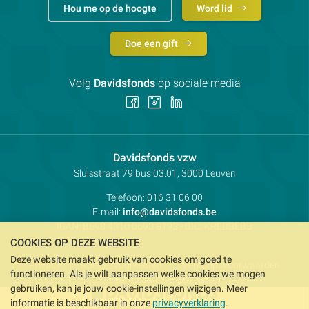
Hou me op de hoogte
Word lid
Doe een gift
Volg
Davidsfonds
op sociale media
Volg
Volg
Volg
ons
ons
ons
op
op
op
Facebook
Instagram
LinkedIn
Contactpersoon:
Davidsfonds vzw
Adres:
Sluisstraat 79
bus 03.01, 3000
Leuven
Telefoon:
016 31 06 00
E-mail:
info@davidsfonds.be
IBAN:
BE98 4310 0693 8193
- BIC:
KREDBEBB
COOKIES OP DEZE WEBSITE
Deze website maakt gebruik van cookies om goed te
Privacy
Koekjesvoorkeuren
Verkoopsvoorwaarden
functioneren. Als je wilt aanpassen welke cookies we mogen
Intellectueel eigendom
gebruiken, kan je jouw cookie-instellingen wijzigen. Meer
informatie is beschikbaar in onze
privacyverklaring
.