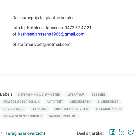
Deelnameprijs ter plaatse betalen.
Info bij: Kathleen Janssens: 0472 67 47 21
of:
kathleenjanssens1966@gmail.com
of staf.marivoet@hotmail.com
Labels:
ONTSPANNING & ONTMOETEN
LITERATUUR
5 SESSIES
ROLSTOELTOEGANKELIJK
ACTIVITEIT
LEESGROEPEN
BIJEENKOMST
DAVIDSFONDS
LEESKRING
BIBLIOTKEEKACTIVITEIT
LEESGROEPENBIB
VOLWASSENENLEESGROEP
DAVIDSFONDS LINT
Faceb
Lin
Terug naar overzicht
Deel dit artikel: