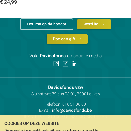
Toon details
€
24,99
Toon details
Hou me op de hoogte
Word lid
Doe een gift
Volg
Davidsfonds
op sociale media
Volg
Volg
Volg
ons
ons
ons
op
op
op
Facebook
Instagram
LinkedIn
Contactpersoon:
Davidsfonds vzw
Adres:
Sluisstraat 79
bus 03.01, 3000
Leuven
Telefoon:
016 31 06 00
E-mail:
info@davidsfonds.be
IBAN:
BE98 4310 0693 8193
- BIC:
KREDBEBB
COOKIES OP DEZE WEBSITE
Deze website maakt gebruik van cookies om goed te