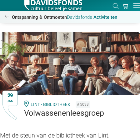
Mijn
Zoeken
Betal
Dir
winkel
/activiteiten
Ontspanning & Ontmoeten
Davidsfonds
Activiteiten
Zoek:
Zoeken
29
JAN
LINT - BIBLIOTHEEK
# 5038
Volwassenenleesgroep
Met de steun van de bibliotheek van Lint.