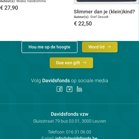
Auteur(s):
Mieke Vandromme
€
27,90
Slimmer dan je (klein)kind?
Toon details
Auteur(s):
Stef Desodt
€
22,50
Toon details
Hou me op de hoogte
Word lid
Doe een gift
Volg
Davidsfonds
op sociale media
Volg
Volg
Volg
ons
ons
ons
op
op
op
Facebook
Instagram
LinkedIn
Contactpersoon:
Davidsfonds vzw
Adres:
Sluisstraat 79
bus 03.01, 3000
Leuven
Telefoon:
016 31 06 00
E-mail:
info@davidsfonds.be