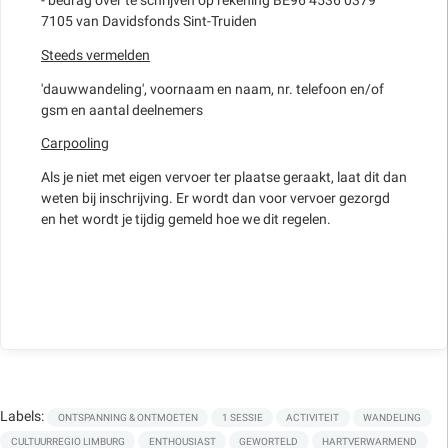
- bedrag over te schrijven op rekening BE96 4536 0379
7105 van Davidsfonds Sint-Truiden
Steeds vermelden
'dauwwandeling', voornaam en naam, nr. telefoon en/of
gsm en aantal deelnemers
Carpooling
Als je niet met eigen vervoer ter plaatse geraakt, laat dit dan
weten bij inschrijving. Er wordt dan voor vervoer gezorgd
en het wordt je tijdig gemeld hoe we dit regelen.
Labels:
ONTSPANNING & ONTMOETEN
1 SESSIE
ACTIVITEIT
WANDELING
CULTUURREGIO LIMBURG
ENTHOUSIAST
GEWORTELD
HARTVERWARMEND