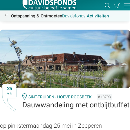
Mijn
Zoeken
Betal
Dir
winkel
/activiteiten
Ontspanning & Ontmoeten
Davidsfonds
Activiteiten
Zoek:
Zoeken
25
MEI
SINT-TRUIDEN - HOEVE ROOSBEEK
# 13793
Dauwwandeling met ontbijtbuffet
op pinkstermaandag 25 mei in Zepperen