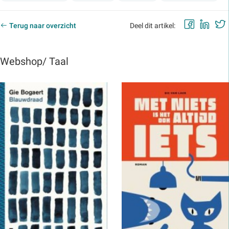
Faceb
Lin
Terug naar overzicht
Deel dit artikel:
Webshop/ Taal