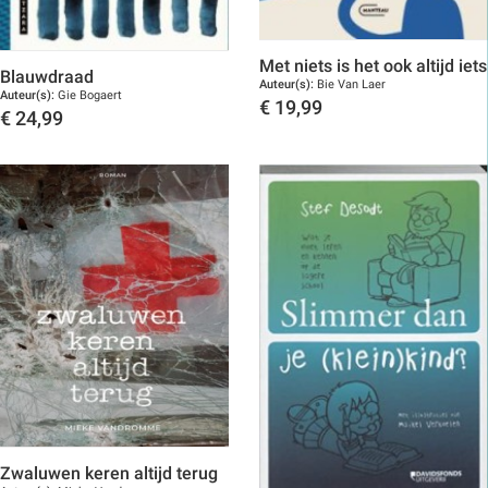
Met niets is het ook altijd iets
Blauwdraad
Auteur(s):
Bie Van Laer
Auteur(s):
Gie Bogaert
€
19,99
€
24,99
Toon details
Toon details
Zwaluwen keren altijd terug