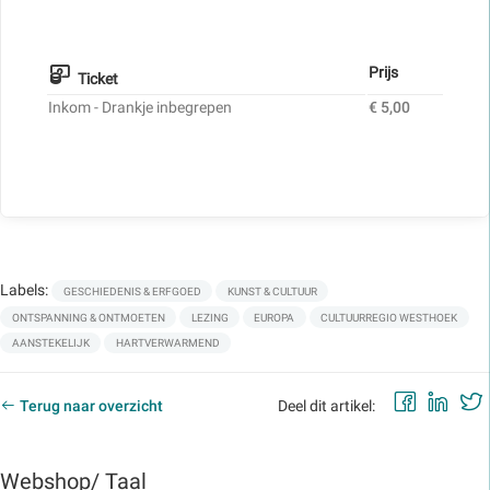
Prijs
Ticket
Inkom - Drankje inbegrepen
€ 5,00
Labels:
GESCHIEDENIS & ERFGOED
KUNST & CULTUUR
ONTSPANNING & ONTMOETEN
LEZING
EUROPA
CULTUURREGIO WESTHOEK
AANSTEKELIJK
HARTVERWARMEND
Faceb
Lin
Terug naar overzicht
Deel dit artikel:
Webshop/ Taal