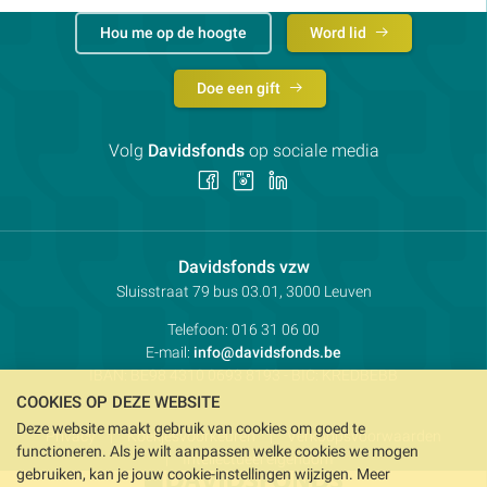
Hou me op de hoogte
Word lid
Doe een gift
Volg
Davidsfonds
op sociale media
Volg
Volg
Volg
ons
ons
ons
op
op
op
Facebook
Instagram
LinkedIn
Contactpersoon:
Davidsfonds vzw
Adres:
Sluisstraat 79
bus 03.01, 3000
Leuven
Telefoon:
016 31 06 00
E-mail:
info@davidsfonds.be
IBAN:
BE98 4310 0693 8193
- BIC:
KREDBEBB
COOKIES OP DEZE WEBSITE
Deze website maakt gebruik van cookies om goed te
Privacy
Koekjesvoorkeuren
Verkoopsvoorwaarden
functioneren. Als je wilt aanpassen welke cookies we mogen
Intellectueel eigendom
gebruiken, kan je jouw cookie-instellingen wijzigen. Meer