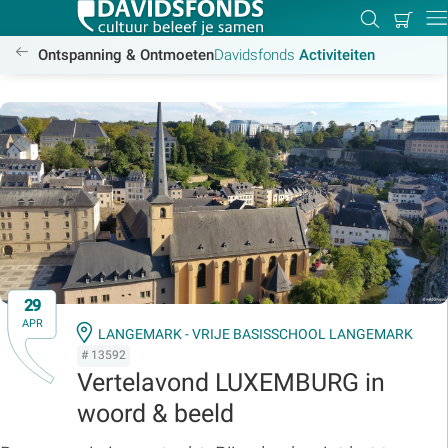
Mijn
Zoeken
Betal
Dir
winkel
/activiteiten
Ontspanning & Ontmoeten
Davidsfonds
Activiteiten
Zoek:
Zoeken
29
APR
LANGEMARK - VRIJE BASISSCHOOL LANGEMARK
# 13592
Vertelavond LUXEMBURG in
woord & beeld