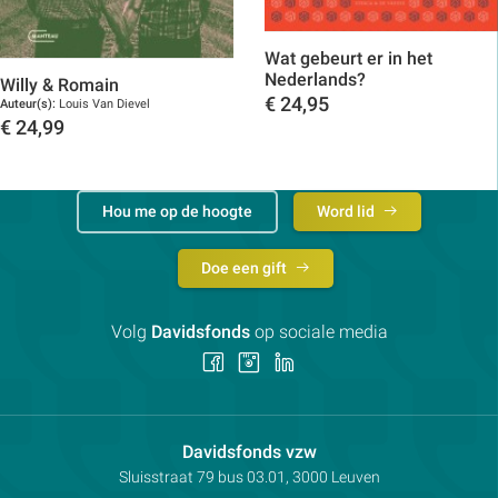
Wat gebeurt er in het
Nederlands?
Willy & Romain
€
24,95
Auteur(s):
Louis Van Dievel
€
24,99
Toon details
Toon details
Hou me op de hoogte
Word lid
Doe een gift
Volg
Davidsfonds
op sociale media
Volg
Volg
Volg
ons
ons
ons
op
op
op
Facebook
Instagram
LinkedIn
Contactpersoon:
Davidsfonds vzw
Adres:
Sluisstraat 79
bus 03.01, 3000
Leuven