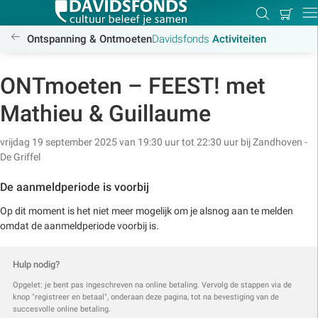
Mijn
Zoeken
Betal
Dir
winkel
/activiteiten
Ontspanning & Ontmoeten
Davidsfonds
Activiteiten
ONTmoeten – FEEST! met
Zoek:
Mathieu & Guillaume
vrijdag 19 september 2025 van 19:30 uur tot 22:30 uur
bij
Zandhoven -
Zoeken
De Griffel
De aanmeldperiode is voorbij
Op dit moment is het niet meer mogelijk om je alsnog aan te melden
omdat de aanmeldperiode voorbij is.
Hulp nodig?
Opgelet: je bent pas ingeschreven na online betaling. Vervolg de stappen via de
knop "registreer en betaal", onderaan deze pagina, tot na bevestiging van de
succesvolle online betaling.