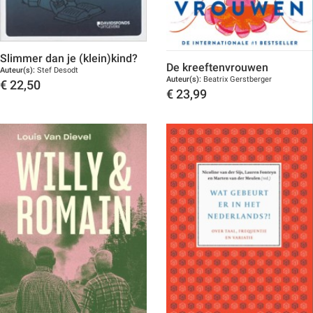
Slimmer dan je (klein)kind?
De kreeftenvrouwen
Auteur(s):
Stef Desodt
Auteur(s):
Beatrix Gerstberger
€
22,50
€
23,99
Toon details
Toon details