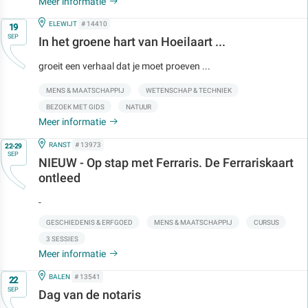
Meer informatie
Op
IN
ELEWIJT
# 14410
19
SEP
In het groene hart van Hoeilaart ...
groeit een verhaal dat je moet proeven ...
MENS & MAATSCHAPPIJ
WETENSCHAP & TECHNIEK
BEZOEK MET GIDS
NATUUR
Meer informatie
Op
IN
RANST
# 13973
22-29
SEP
NIEUW - Op stap met Ferraris. De Ferrariskaart
ontleed
-
GESCHIEDENIS & ERFGOED
MENS & MAATSCHAPPIJ
CURSUS
3 SESSIES
Meer informatie
Op
IN
BALEN
# 13541
22
SEP
Dag van de notaris