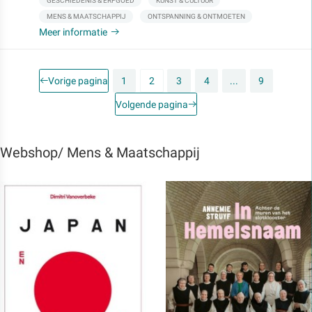
GESCHIEDENIS & ERFGOED
KUNST & CULTUUR
MENS & MAATSCHAPPIJ
ONTSPANNING & ONTMOETEN
Meer informatie
Vorige pagina
1
2
3
4
...
9
Volgende pagina
Webshop/ Mens & Maatschappij