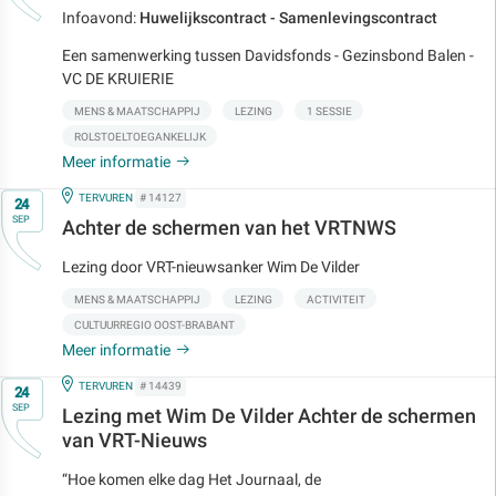
Infoavond:
Huwelijkscontract - Samenlevingscontract
Een samenwerking tussen Davidsfonds - Gezinsbond Balen -
VC DE KRUIERIE
MENS & MAATSCHAPPIJ
LEZING
1 SESSIE
ROLSTOELTOEGANKELIJK
Meer informatie
Op
IN
TERVUREN
# 14127
24
SEP
Achter de schermen van het VRTNWS
Lezing door VRT-nieuwsanker Wim De Vilder
MENS & MAATSCHAPPIJ
LEZING
ACTIVITEIT
CULTUURREGIO OOST-BRABANT
Meer informatie
Op
IN
TERVUREN
# 14439
24
SEP
Lezing met Wim De Vilder Achter de schermen
van VRT-Nieuws
“Hoe komen elke dag Het Journaal, de