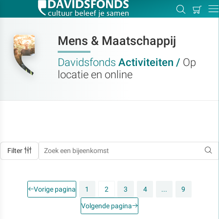
Mijn
Zoeken
Betal
Dir
winkel
Mens & Maatschappij
Davidsfonds
Activiteiten /
Op
locatie en online
Zoek:
Zoeken
Filter
Vorige pagina
1
2
3
4
...
9
Volgende pagina