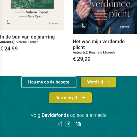
In de ban van de jaarring
Het was mijn verdomde
Auteur(s):
Valerie Trouet
plicht
€
24,99
Auteur(s):
Réginald Moreels
Toon details
€
29,99
Toon details
Hou me op de hoogte
Word lid
Doe een gift
Volg
Davidsfonds
op sociale media
Volg
Volg
Volg
ons
ons
ons
op
op
op