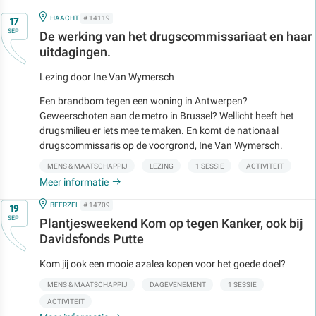
Op
IN
HAACHT
# 14119
17
SEP
De werking van het drugscommissariaat en haar
uitdagingen.
Lezing door Ine Van Wymersch
Een brandbom tegen een woning in Antwerpen?
Geweerschoten aan de metro in Brussel? Wellicht heeft het
drugsmilieu er iets mee te maken. En komt de nationaal
drugscommissaris op de voorgrond, Ine Van Wymersch.
MENS & MAATSCHAPPIJ
LEZING
1 SESSIE
ACTIVITEIT
Meer informatie
Op
IN
BEERZEL
# 14709
19
SEP
Plantjesweekend Kom op tegen Kanker, ook bij
Davidsfonds Putte
Kom jij ook een mooie azalea kopen voor het goede doel?
MENS & MAATSCHAPPIJ
DAGEVENEMENT
1 SESSIE
ACTIVITEIT