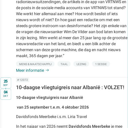
radionieuwsuitzendingen, de artikels in de app van VRTNWS en
de posts in de sociale media accounts van VRTNWS tot stand?
Wie werkt hier allemaal aan mee? Hoe wordt beslist of iets
nieuws wordt of niet? En hoe gaat een redactie om met een
steeds grotere instroom van desinformatie? Het zijn enkele van
de vragen die nieuwsanker Wim De Vilder aan bod laten komen
in zijn lezing. Wim werkt al meer dan 25 jaar lang op de grootste
nieuwsredactie van het land, en biedt u een blik achter de
schermen van deze grote machine, die dag en nacht nieuws
maakt, 365 dagen per jaar.”
MENS & MAATSCHAPPIJ
TAAL
LEZING
1 SESSIE
Meer informatie
Op
# 12072
25
SEP
10-daagse vliegtuigreis naar Albanië : VOLZET!
t/m
04
OKT
10-daagse vliegtuigreis naar Albanië
van 25 september t.e.m. 4 oktober 2026
Davidsfonds Meerbeke i.s.m. Liria Travel
In het najaar van 2026 neemt
Davidsfonds Meerbeke
je mee