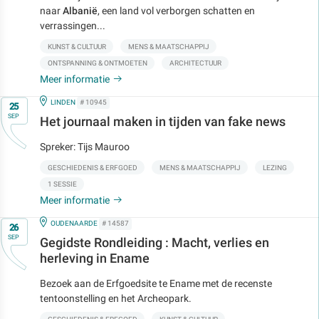
naar
Albanië
, een land vol verborgen schatten en
verrassingen...
KUNST & CULTUUR
MENS & MAATSCHAPPIJ
ONTSPANNING & ONTMOETEN
ARCHITECTUUR
Meer informatie
Op
IN
LINDEN
# 10945
25
SEP
Het journaal maken in tijden van fake news
Spreker: Tijs Mauroo
GESCHIEDENIS & ERFGOED
MENS & MAATSCHAPPIJ
LEZING
1 SESSIE
Meer informatie
Op
IN
OUDENAARDE
# 14587
26
SEP
Gegidste Rondleiding : Macht, verlies en
herleving in Ename
Bezoek aan de Erfgoedsite te Ename met de recenste
tentoonstelling en het Archeopark.