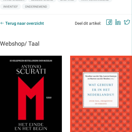
INVENTIEF
ONDERNEMEND
Faceb
Lin
Terug naar overzicht
Deel dit artikel:
Webshop/ Taal