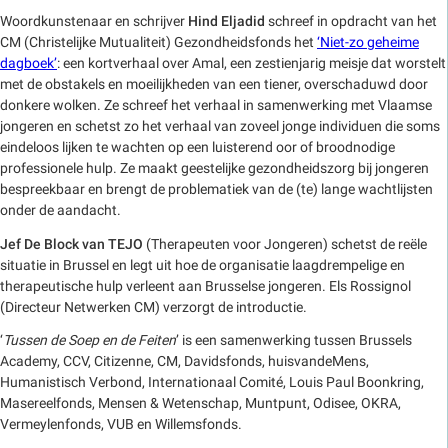
Woordkunstenaar en schrijver
Hind Eljadid
schreef in opdracht van het
CM (Christelijke Mutualiteit) Gezondheidsfonds het
‘Niet-zo geheime
dagboek’
: een kortverhaal over Amal, een zestienjarig meisje dat worstelt
met de obstakels en moeilijkheden van een tiener, overschaduwd door
donkere wolken. Ze schreef het verhaal in samenwerking met Vlaamse
jongeren en schetst zo het verhaal van zoveel jonge individuen die soms
eindeloos lijken te wachten op een luisterend oor of broodnodige
professionele hulp. Ze maakt geestelijke gezondheidszorg bij jongeren
bespreekbaar en brengt de problematiek van de (te) lange wachtlijsten
onder de aandacht.
Jef De Block van TEJO
(Therapeuten voor Jongeren) schetst de reële
situatie in Brussel en legt uit hoe de organisatie laagdrempelige en
therapeutische hulp verleent aan Brusselse jongeren. Els Rossignol
(Directeur Netwerken CM) verzorgt de introductie.
‘
Tussen de Soep en de Feiten
’ is een samenwerking tussen Brussels
Academy, CCV, Citizenne, CM, Davidsfonds, huisvandeMens,
Humanistisch Verbond, Internationaal Comité, Louis Paul Boonkring,
Masereelfonds, Mensen & Wetenschap, Muntpunt, Odisee, OKRA,
Vermeylenfonds, VUB en Willemsfonds.