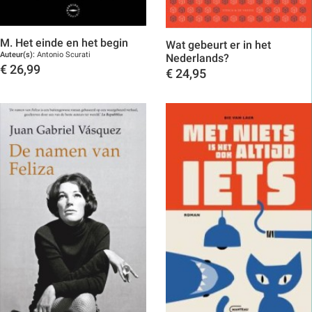
M. Het einde en het begin
Wat gebeurt er in het
Auteur(s):
Antonio Scurati
Nederlands?
€
26,99
€
24,95
Toon details
Toon details