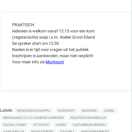
PRAKTISCH
Iedereen is welkom vanaf 12:15 voor een kom
(vegetarische) soep i.s.m. Atelier Groot Eiland
De spreker start om 12:30
Nadien is er tijd voor vragen uit het publiek
Inschrijven is aanbevolen, maar niet verplicht
Voor meer info zie
Muntpunt
Labels:
MENS & MAATSCHAPPIJ
DIVERSITEIT
ZINGEVING
LEZING
NEDERLANDS | C1/C2 VAARDIGE GEBRUIKER
ROLSTOELTOEGANKELIJK
SOCIAAL TARIEF
ACTIVITEIT
LEZING
CULTUURREGIO BRUSSEL
AANSTEKELIJK
BEGEESTEREND
GASTVRIJ
HARTVERWARMEND