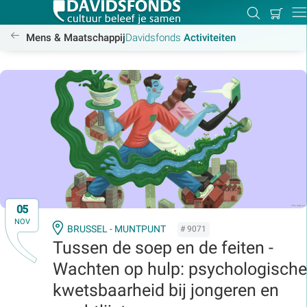
Mijn
Zoeken
Betal
Dir
winkel
/activiteiten
Mens & Maatschappij
Davidsfonds
Activiteiten
Zoek:
Zoeken
05
NOV
BRUSSEL - MUNTPUNT
# 9071
Tussen de soep en de feiten -
Wachten op hulp: psychologische
kwetsbaarheid bij jongeren en