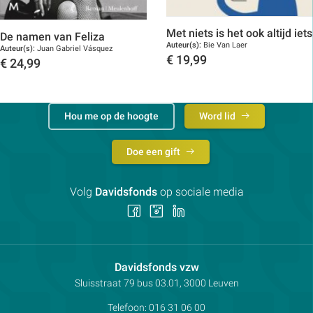
Met niets is het ook altijd iets
De namen van Feliza
Auteur(s):
Bie Van Laer
Auteur(s):
Juan Gabriel Vásquez
€
19,99
€
24,99
Toon details
Toon details
Hou me op de hoogte
Word lid
Doe een gift
Volg
Davidsfonds
op sociale media
Volg
Volg
Volg
ons
ons
ons
op
op
op
Facebook
Instagram
LinkedIn
Contactpersoon:
Davidsfonds vzw
Adres:
Sluisstraat 79
bus 03.01, 3000
Leuven
Telefoon:
016 31 06 00