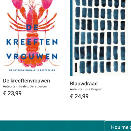
De kreeftenvrouwen
Blauwdraad
Auteur(s):
Beatrix Gerstberger
Auteur(s):
Gie Bogaert
€
23,99
€
24,99
Toon details
Toon details
Hou me 