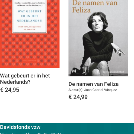
Wat gebeurt er in het
Nederlands?
De namen van Feliza
€
24,95
Auteur(s):
Juan Gabriel Vásquez
€
24,99
Toon details
Toon details
Contactpersoon:
Davidsfonds vzw