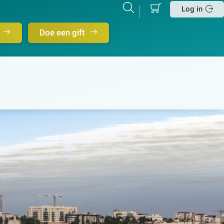
Mijn
Zoeken
Betalen
Log in
winkelmand
Sluit
Doe een gift