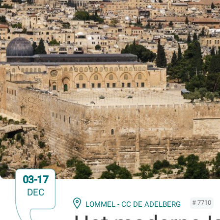
03-17
DEC
# 7710
LOMMEL - CC DE ADELBERG