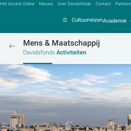
Het Accent Online
Nieuws
Over Davidsfonds
Contact
Partner
Cultuurreizen
Academie
Mens & Maatschappij
/activiteiten
Zoek:
Davidsfonds
Activiteiten
Zoeken