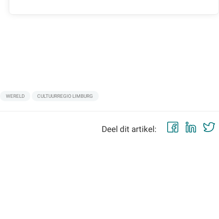
WERELD
CULTUURREGIO LIMBURG
Faceb
Lin
Deel dit artikel: