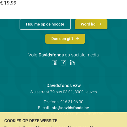
€
19,99
Toon details
Hou me op de hoogte
Word lid
Doe een gift
Volg
Davidsfonds
op sociale media
Volg
Volg
Volg
ons
ons
ons
op
op
op
Facebook
Instagram
LinkedIn
Contactpersoon:
Davidsfonds vzw
Adres:
Sluisstraat 79
bus 03.01, 3000
Leuven
Telefoon:
016 31 06 00
E-mail:
info@davidsfonds.be
IBAN:
BE98 4310 0693 8193
- BIC:
KREDBEBB
COOKIES OP DEZE WEBSITE