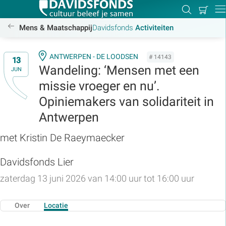
Mijn
Zoeken
Betal
Dir
winkel
/activiteiten
Mens & Maatschappij
Davidsfonds
Activiteiten
ANTWERPEN - DE LOODSEN
# 14143
13
Wandeling: ‘Mensen met een
JUN
Zoek:
missie vroeger en nu’.
Opiniemakers van solidariteit in
Zoeken
Antwerpen
met Kristin De Raeymaecker
Davidsfonds Lier
zaterdag 13 juni 2026 van 14:00 uur tot 16:00 uur
Over
Locatie