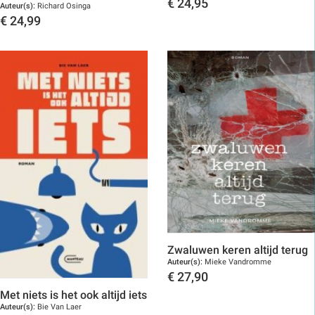
€
24,95
Auteur(s):
Richard Osinga
€
24,99
Toon details
Toon details
Zwaluwen keren altijd terug
Auteur(s):
Mieke Vandromme
€
27,90
Met niets is het ook altijd iets
Toon details
Auteur(s):
Bie Van Laer