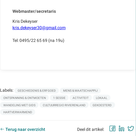
Webmaster/secretaris
Kris Dekeyser
kris.dekeyser30@gmail.com
Tel: 0495/22 65 69 (na 19u)
Labels:
GESCHIEDENIS & ERFGOED
MENS & MAATSCHAPPIJ
ONTSPANNING & ONTMOETEN
1 SESSIE
ACTIVITEIT
LOKAAL
WANDELING MET GIDS
CULTUURREGIO RIVIERENLAND
GEKOESTERD
HARTVERWARMEND
Faceb
Lin
Terug naar overzicht
Deel dit artikel: