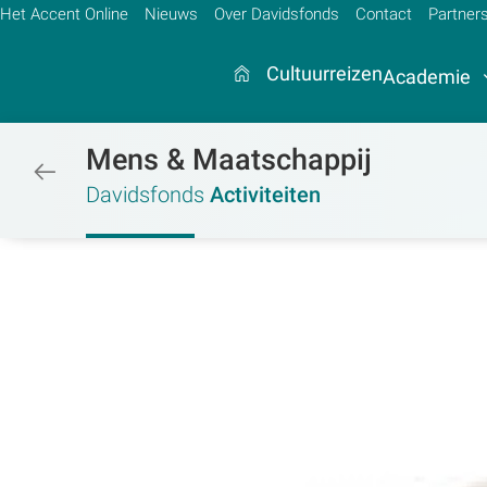
Het Accent Online
Nieuws
Over Davidsfonds
Contact
Partner
Cultuurreizen
Academie
Mens & Maatschappij
/activiteiten
Zoek:
Davidsfonds
Activiteiten
Zoeken