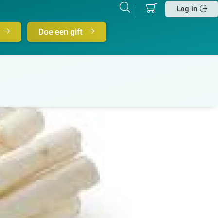
Mijn
Zoeken
Betalen
Log in
winkelmand
Sluit
Doe een gift