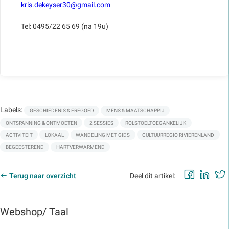
kris.dekeyser30@gmail.com
Tel: 0495/22 65 69 (na 19u)
Labels:
GESCHIEDENIS & ERFGOED
MENS & MAATSCHAPPIJ
ONTSPANNING & ONTMOETEN
2 SESSIES
ROLSTOELTOEGANKELIJK
ACTIVITEIT
LOKAAL
WANDELING MET GIDS
CULTUURREGIO RIVIERENLAND
BEGEESTEREND
HARTVERWARMEND
Faceb
Lin
Terug naar overzicht
Deel dit artikel:
Webshop/ Taal