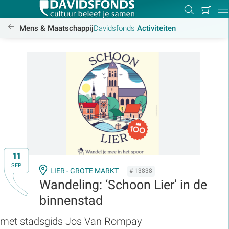
Mijn
Zoeken
Betal
Dir
winkel
/activiteiten
Mens & Maatschappij
Davidsfonds
Activiteiten
Zoek:
Zoeken
11
SEP
LIER - GROTE MARKT
# 13838
Wandeling: ‘Schoon Lier’ in de
binnenstad
met stadsgids Jos Van Rompay