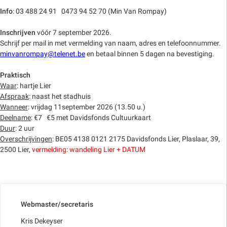
Info
: 03 488 24 91 0473 94 52 70 (Min Van Rompay)
Inschrijven
vóór 7 september 2026.
Schrijf per mail in met vermelding van naam, adres en telefoonnummer.
minvanrompay@telenet.be
en betaal binnen 5 dagen na bevestiging.
Praktisch
Waar
: hartje Lier
Afspraak
: naast het stadhuis
Wanneer
: vrijdag 11september 2026 (13.50 u.)
Deelname
: €7 €5 met Davidsfonds Cultuurkaart
Duur
: 2 uur
Overschrijvingen
: BE05 4138 0121 2175 Davidsfonds Lier, Plaslaar, 39,
2500 Lier,
vermelding: wandeling Lier + DATUM
Webmaster/secretaris
Kris Dekeyser