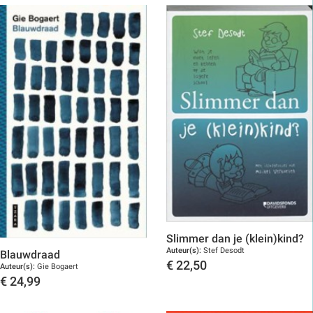
Slimmer dan je (klein)kind?
Auteur(s):
Stef Desodt
Blauwdraad
€
22,50
Auteur(s):
Gie Bogaert
€
24,99
Toon details
Toon details