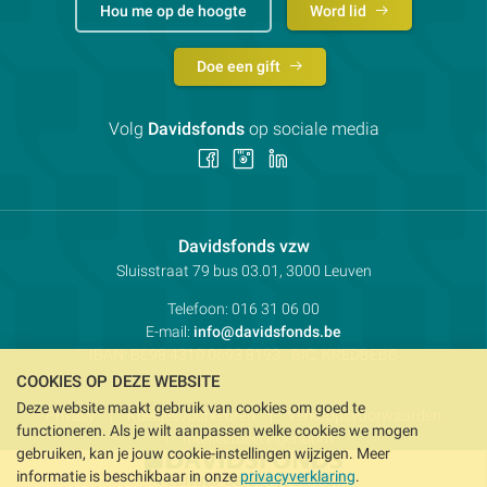
Hou me op de hoogte
Word lid
Doe een gift
Volg
Davidsfonds
op sociale media
Volg
Volg
Volg
ons
ons
ons
op
op
op
Facebook
Instagram
LinkedIn
Contactpersoon:
Davidsfonds vzw
Adres:
Sluisstraat 79
bus 03.01, 3000
Leuven
Telefoon:
016 31 06 00
E-mail:
info@davidsfonds.be
IBAN:
BE98 4310 0693 8193
- BIC:
KREDBEBB
COOKIES OP DEZE WEBSITE
Deze website maakt gebruik van cookies om goed te
Privacy
Koekjesvoorkeuren
Verkoopsvoorwaarden
functioneren. Als je wilt aanpassen welke cookies we mogen
Intellectueel eigendom
gebruiken, kan je jouw cookie-instellingen wijzigen. Meer
informatie is beschikbaar in onze
privacyverklaring
.