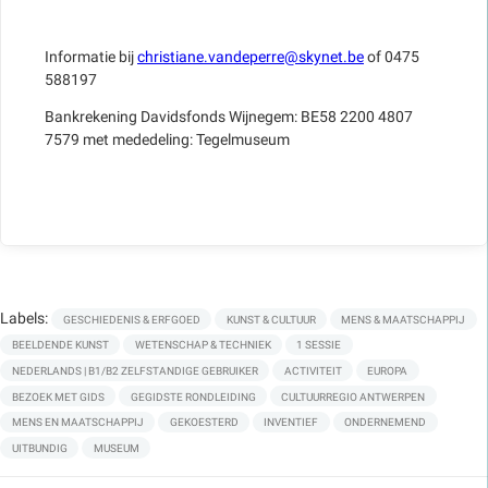
Informatie bij
christiane.vandeperre@skynet.be
of 0475
588197
Bankrekening Davidsfonds Wijnegem: BE58 2200 4807
7579 met mededeling: Tegelmuseum
Labels:
GESCHIEDENIS & ERFGOED
KUNST & CULTUUR
MENS & MAATSCHAPPIJ
BEELDENDE KUNST
WETENSCHAP & TECHNIEK
1 SESSIE
NEDERLANDS | B1/B2 ZELFSTANDIGE GEBRUIKER
ACTIVITEIT
EUROPA
BEZOEK MET GIDS
GEGIDSTE RONDLEIDING
CULTUURREGIO ANTWERPEN
MENS EN MAATSCHAPPIJ
GEKOESTERD
INVENTIEF
ONDERNEMEND
UITBUNDIG
MUSEUM