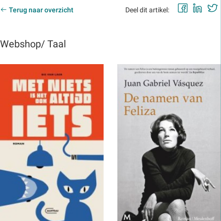
Faceb
Lin
Terug naar overzicht
Deel dit artikel:
Webshop/ Taal