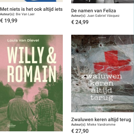
Met niets is het ook altijd iets
De namen van Feliza
Auteur(s):
Bie Van Laer
Auteur(s):
Juan Gabriel Vásquez
€
19,99
€
24,99
Toon details
Toon details
Zwaluwen keren altijd terug
Auteur(s):
Mieke Vandromme
€
27,90