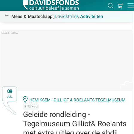
Mijn
Zoeken
Betal
Dir
winkel
/activiteiten
Mens & Maatschappij
Davidsfonds
Activiteiten
Zoek:
Zoeken
09
JUL
HEMIKSEM - GILLIOT & ROELANTS TEGELMUSEUM
# 13280
Geleide rondleiding -
Tegelmuseum Gilliot& Roelants
met extra uitleg over de abdij.