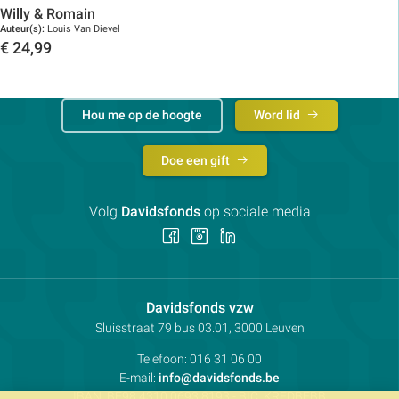
Willy & Romain
Toon details
Auteur(s):
Louis Van Dievel
€
24,99
Toon details
Hou me op de hoogte
Word lid
Doe een gift
Volg
Davidsfonds
op sociale media
Volg
Volg
Volg
ons
ons
ons
op
op
op
Facebook
Instagram
LinkedIn
Contactpersoon:
Davidsfonds vzw
Adres:
Sluisstraat 79
bus 03.01, 3000
Leuven
Telefoon:
016 31 06 00
E-mail:
info@davidsfonds.be
IBAN:
BE98 4310 0693 8193
- BIC:
KREDBEBB