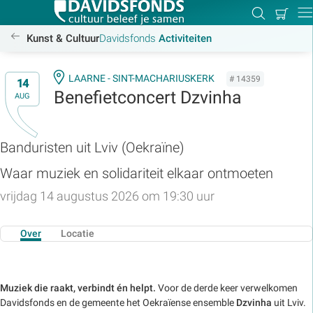
Mijn
Zoeken
Betal
Dir
winkel
/activiteiten
Kunst & Cultuur
Davidsfonds
Activiteiten
LAARNE - SINT-MACHARIUSKERK
# 14359
14
Benefietconcert Dzvinha
AUG
Zoek:
Banduristen uit Lviv (Oekraïne)
Zoeken
Waar muziek en solidariteit elkaar ontmoeten
vrijdag 14 augustus 2026 om 19:30 uur
Over
Locatie
Muziek die raakt, verbindt én helpt.
Voor de derde keer verwelkomen
Davidsfonds en de gemeente het Oekraïense ensemble
Dzvinha
uit Lviv.