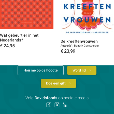
Wat gebeurt er in het
Nederlands?
De kreeftenvrouwen
€
24,95
Auteur(s):
Beatrix Gerstberger
€
23,99
Toon details
Toon details
Hou me op de hoogte
Word lid
Doe een gift
Volg
Davidsfonds
op sociale media
Volg
Volg
Volg
ons
ons
ons