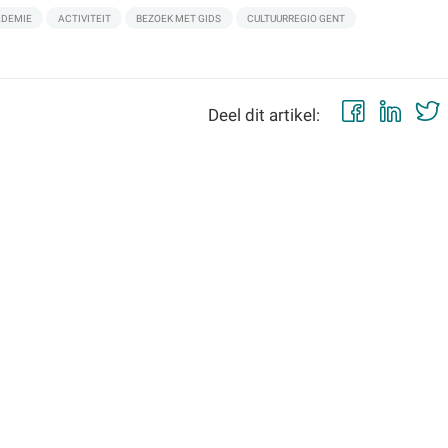
DEMIE
ACTIVITEIT
BEZOEK MET GIDS
CULTUURREGIO GENT
Faceb
Lin
Deel dit artikel: