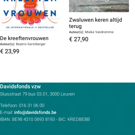
Zwaluwen keren altijd
terug
Auteur(s):
Mieke Vandromme
De kreeftenvrouwen
€
27,90
Auteur(s):
Beatrix Gerstberger
Toon details
€
23,99
Toon details
Contactpersoon:
Davidsfonds vzw
Adres:
Sluisstraat 79
bus 03.01, 3000
Leuven
Telefoon:
016 31 06 00
E-mail:
info@davidsfonds.be
IBAN:
BE98 4310 0693 8193
- BIC:
KREDBEBB