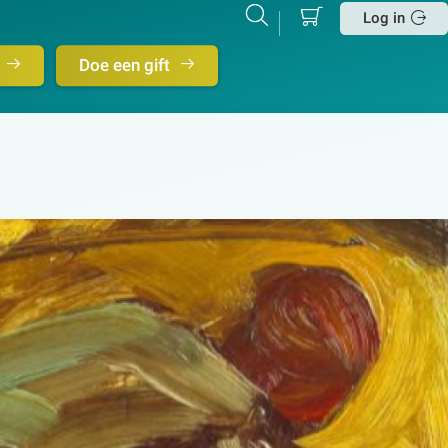
Mijn
Zoeken
Betalen
Log in
winkelmand
Sluit
Doe een gift