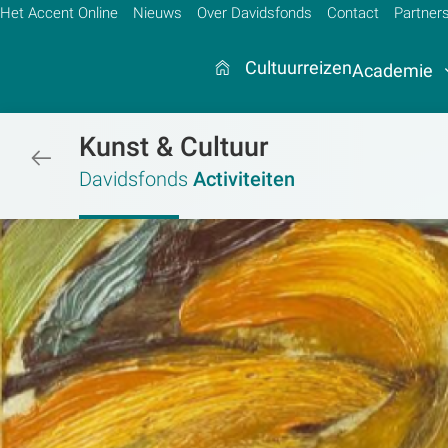
Het Accent Online
Nieuws
Over Davidsfonds
Contact
Partner
Cultuurreizen
Academie
Kunst & Cultuur
/activiteiten
Zoek:
Davidsfonds
Activiteiten
Zoeken