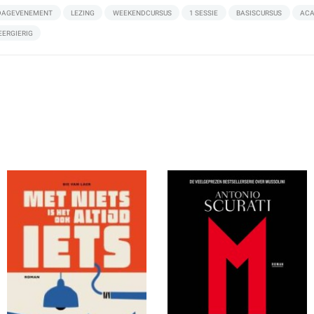
DAGEVENEMENT
LEZING
WEEKENDCURSUS
1 SESSIE
BASISCURSUS
ACA
EERGIERIG