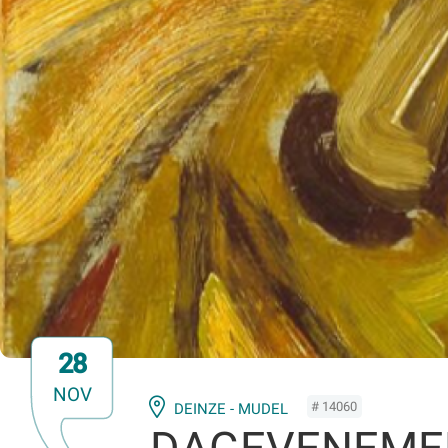
28
NOV
# 14060
DEINZE - MUDEL