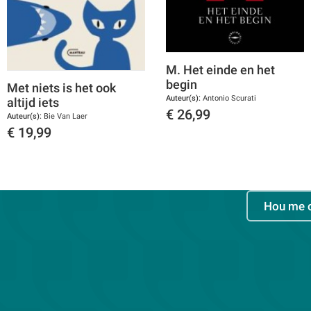
M. Het einde en het
begin
Met niets is het ook
Auteur(s):
Antonio Scurati
altijd iets
€
26,99
Auteur(s):
Bie Van Laer
€
19,99
Toon details
Toon details
Hou me 