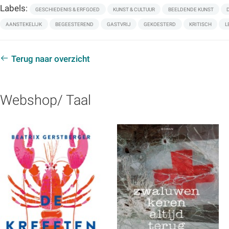
Labels:
GESCHIEDENIS & ERFGOED
KUNST & CULTUUR
BEELDENDE KUNST
AANSTEKELIJK
BEGEESTEREND
GASTVRIJ
GEKOESTERD
KRITISCH
L
Terug naar overzicht
Webshop/ Taal