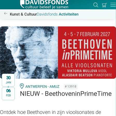
Mijn
Zoeken
Betal
Dir
winkel
/activiteiten
Kunst & Cultuur
Davidsfonds
Activiteiten
Zoek:
Zoeken
30
JAN
ANTWERPEN - AMUZ
# 13918
06
t/m
NIEUW - BeethoveninPrimeTime
FEB
Ontdek hoe Beethoven in zijn vioolsonates de