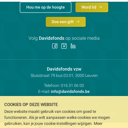
Hou me op de hoogte
Word lid
Doe een gift
Volg
Davidsfonds
op sociale media
Volg
Volg
Volg
ons
ons
ons
op
op
op
Facebook
Instagram
LinkedIn
Contactpersoon:
Davidsfonds vzw
Adres:
Sluisstraat 79
bus 03.01, 3000
Leuven
Telefoon:
016 31 06 00
E-mail:
info@davidsfonds.be
IBAN:
BE98 4310 0693 8193
- BIC:
KREDBEBB
COOKIES OP DEZE WEBSITE
Deze website maakt gebruik van cookies om goed te
Privacy
Koekjesvoorkeuren
Verkoopsvoorwaarden
functioneren. Als je wilt aanpassen welke cookies we mogen
Intellectueel eigendom
gebruiken, kan je jouw cookie-instellingen wijzigen. Meer