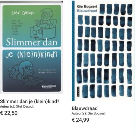
Slimmer dan je (klein)kind?
Auteur(s):
Stef Desodt
Blauwdraad
€
22,50
Auteur(s):
Gie Bogaert
€
24,99
Toon details
Toon details