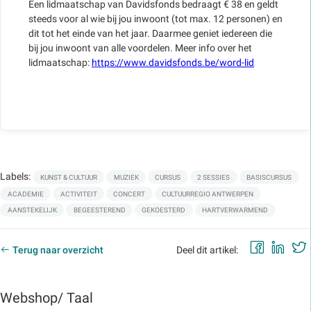
Een lidmaatschap van Davidsfonds bedraagt € 38 en geldt
steeds voor al wie bij jou inwoont (tot max. 12 personen) en
dit tot het einde van het jaar. Daarmee geniet iedereen die
bij jou inwoont van alle voordelen. Meer info over het
lidmaatschap:
https://www.davidsfonds.be/word-lid
Labels:
KUNST & CULTUUR
MUZIEK
CURSUS
2 SESSIES
BASISCURSUS
ACADEMIE
ACTIVITEIT
CONCERT
CULTUURREGIO ANTWERPEN
AANSTEKELIJK
BEGEESTEREND
GEKOESTERD
HARTVERWARMEND
Faceb
Lin
Terug naar overzicht
Deel dit artikel:
Webshop/ Taal