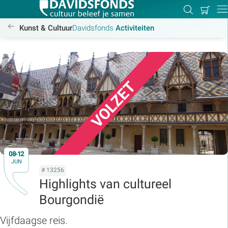
Mijn
Zoeken
Betal
Dir
winkel
/activiteiten
Kunst & Cultuur
Davidsfonds
Activiteiten
Zoek:
Zoeken
08-12
JUN
# 13256
Highlights van cultureel
Bourgondië
Vijfdaagse reis.