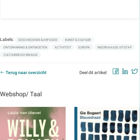
Labels:
GESCHIEDENIS & ERFGOED
KUNST & CULTUUR
ONTSPANNING & ONTMOETEN
ACTIVITEIT
EUROPA
MEERDAAGSE UITSTAP
CULTUURREGIO BRUGGE
Faceb
Lin
Terug naar overzicht
Deel dit artikel:
Webshop/ Taal