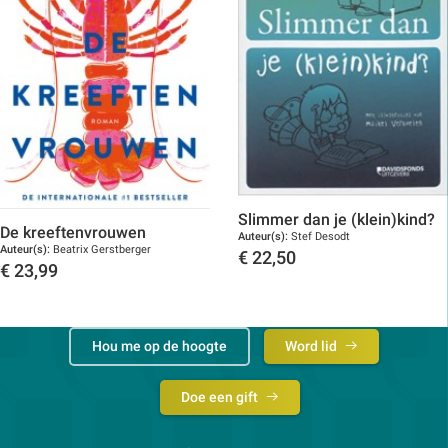
Slimmer dan je (klein)kind?
De kreeftenvrouwen
Auteur(s):
Stef Desodt
Auteur(s):
Beatrix Gerstberger
€
22,50
€
23,99
Toon details
Toon details
Hou me op de hoogte
Word lid
Doe een gift