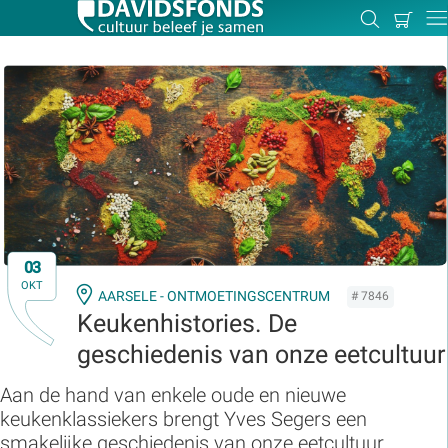
Mijn
Zoeken
Betal
Dir
winkel
Zoek:
Zoeken
03
OKT
AARSELE - ONTMOETINGSCENTRUM
# 7846
Keukenhistories. De
geschiedenis van onze eetcultuur
Aan de hand van enkele oude en nieuwe
keukenklassiekers brengt Yves Segers een
smakelijke geschiedenis van onze eetcultuur.