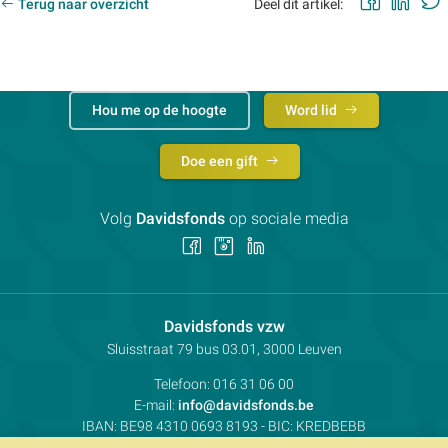
Faceb
Lin
Terug naar overzicht
Deel dit artikel:
Hou me op de hoogte
Word lid
Doe een gift
Volg
Davidsfonds
op sociale media
Volg
Volg
Volg
ons
ons
ons
op
op
op
Facebook
Instagram
LinkedIn
Contactpersoon:
Davidsfonds vzw
Adres:
Sluisstraat 79
bus 03.01, 3000
Leuven
Telefoon:
016 31 06 00
E-mail:
info@davidsfonds.be
IBAN:
BE98 4310 0693 8193
- BIC:
KREDBEBB