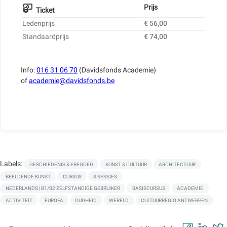
Prijs
Ticket
Ledenprijs
€ 56,00
Standaardprijs
€ 74,00
Info:
016 31 06 70
(Davidsfonds Academie)
of
academie@davidsfonds.be
Labels:
GESCHIEDENIS & ERFGOED
KUNST & CULTUUR
ARCHITECTUUR
BEELDENDE KUNST
CURSUS
3 SESSIES
NEDERLANDS | B1/B2 ZELFSTANDIGE GEBRUIKER
BASISCURSUS
ACADEMIE
ACTIVITEIT
EUROPA
OUDHEID
WERELD
CULTUURREGIO ANTWERPEN