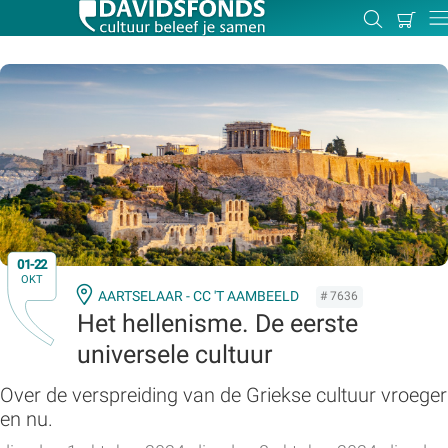
Mijn
Zoeken
Betal
Dir
winkel
Zoek:
Zoeken
01-22
OKT
AARTSELAAR - CC 'T AAMBEELD
# 7636
Het hellenisme. De eerste
universele cultuur
Over de verspreiding van de Griekse cultuur vroeger
en nu.