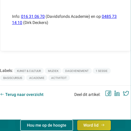
Info:
016 31 06 70
(Davidsfonds Academie) en op
0485 73
14 10
(Dirk Deckers)
Labels:
KUNST & CULTUUR
MUZIEK
DAGEVENEMENT
1 SESSIE
BASISCURSUS
ACADEMIE
ACTIVITEIT
Faceb
Lin
Terug naar overzicht
Deel dit artikel:
Hou me op de hoogte
Word lid