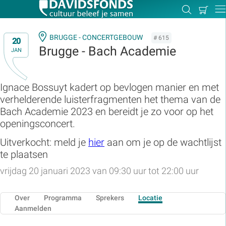
Mijn
Zoeken
Betal
Dir
winkel
BRUGGE - CONCERTGEBOUW
# 615
20
Brugge - Bach Academie
JAN
Zoek:
Ignace Bossuyt kadert op bevlogen manier en met
verhelderende luisterfragmenten het thema van de
Zoeken
Bach Academie 2023 en bereidt je zo voor op het
openingsconcert.
Uitverkocht: meld je
hier
aan om je op de wachtlijst
te plaatsen
vrijdag 20 januari 2023 van 09:30 uur tot 22:00 uur
Over
Programma
Sprekers
Locatie
Aanmelden