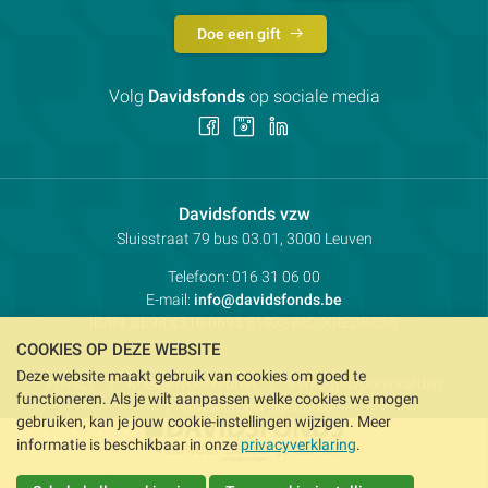
Doe een gift
Volg
Davidsfonds
op sociale media
Volg
Volg
Volg
ons
ons
ons
op
op
op
Facebook
Instagram
LinkedIn
Contactpersoon:
Davidsfonds vzw
Adres:
Sluisstraat 79
bus 03.01, 3000
Leuven
Telefoon:
016 31 06 00
E-mail:
info@davidsfonds.be
IBAN:
BE98 4310 0693 8193
- BIC:
KREDBEBB
COOKIES OP DEZE WEBSITE
Deze website maakt gebruik van cookies om goed te
Privacy
Koekjesvoorkeuren
Verkoopsvoorwaarden
functioneren. Als je wilt aanpassen welke cookies we mogen
Intellectueel eigendom
gebruiken, kan je jouw cookie-instellingen wijzigen. Meer
informatie is beschikbaar in onze
privacyverklaring
.