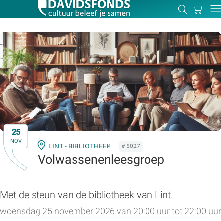
Mijn
Zoeken
Betal
Dir
winkel
Zoek:
Zoeken
25
NOV
LINT - BIBLIOTHEEK
# 5027
Volwassenenleesgroep
Met de steun van de bibliotheek van Lint.
woensdag 25 november 2026 van 20:00 uur tot 22:00 uur