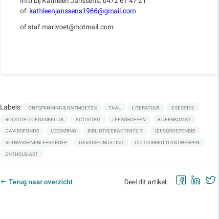
Info bij Kathleen Janssens: 0472 67 47 21
of:
kathleenjanssens1966@gmail.com
of staf.marivoet@hotmail.com
Labels:
ONTSPANNING & ONTMOETEN
TAAL
LITERATUUR
5 SESSIES
ROLSTOELTOEGANKELIJK
ACTIVITEIT
LEESGROEPEN
BIJEENKOMST
DAVIDSFONDS
LEESKRING
BIBLIOTKEEKACTIVITEIT
LEESGROEPENBIB
VOLWASSENENLEESGROEP
DAVIDSFONDS LINT
CULTUURREGIO ANTWERPEN
ENTHOUSIAST
Faceb
Lin
Terug naar overzicht
Deel dit artikel: