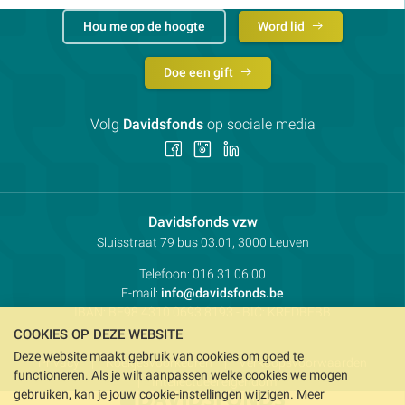
Hou me op de hoogte
Word lid
Doe een gift
Volg
Davidsfonds
op sociale media
Volg
Volg
Volg
ons
ons
ons
op
op
op
Facebook
Instagram
LinkedIn
Contactpersoon:
Davidsfonds vzw
Adres:
Sluisstraat 79
bus 03.01, 3000
Leuven
Telefoon:
016 31 06 00
E-mail:
info@davidsfonds.be
IBAN:
BE98 4310 0693 8193
- BIC:
KREDBEBB
COOKIES OP DEZE WEBSITE
Deze website maakt gebruik van cookies om goed te
Privacy
Koekjesvoorkeuren
Verkoopsvoorwaarden
functioneren. Als je wilt aanpassen welke cookies we mogen
Intellectueel eigendom
gebruiken, kan je jouw cookie-instellingen wijzigen. Meer