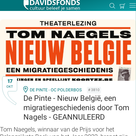
Mijn
Zoeken
Betal
Dir
winkel
Zoek:
Zoeken
17
OKT
DE PINTE - OC POLDERBOS
# 3810
De Pinte - Nieuw België, een
migratiegeschiedenis door Tom
Nagels - GEANNULEERD
Tom Naegels, winnaar van de Prijs voor het