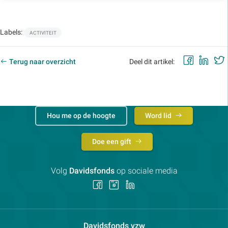
Labels:
ACTIVITEIT
Faceb
Lin
Terug naar overzicht
Deel dit artikel:
Hou me op de hoogte
Word lid
Doe een gift
Volg
Davidsfonds
op sociale media
Volg
Volg
Volg
ons
ons
ons
op
op
op
Facebook
Instagram
LinkedIn
Contactpersoon:
Davidsfonds vzw