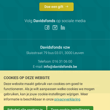
Doe een gift
Volg
Davidsfonds
op sociale media
Volg
Volg
Volg
ons
ons
ons
op
op
op
Facebook
Instagram
LinkedIn
Contactpersoon:
Davidsfonds vzw
Adres:
Sluisstraat 79
bus 03.01, 3000
Leuven
Telefoon:
016 31 06 00
E-mail:
info@davidsfonds.be
IBAN:
BE98 4310 0693 8193
- BIC:
KREDBEBB
COOKIES OP DEZE WEBSITE
Deze website maakt gebruik van cookies om goed te
Privacy
Koekjesvoorkeuren
Verkoopsvoorwaarden
functioneren. Als je wilt aanpassen welke cookies we mogen
Intellectueel eigendom
gebruiken, kan je jouw cookie-instellingen wijzigen. Meer
informatie is beschikbaar in onze
privacyverklaring
.
Schakel alle cookies in
Toon cookie-instellingen