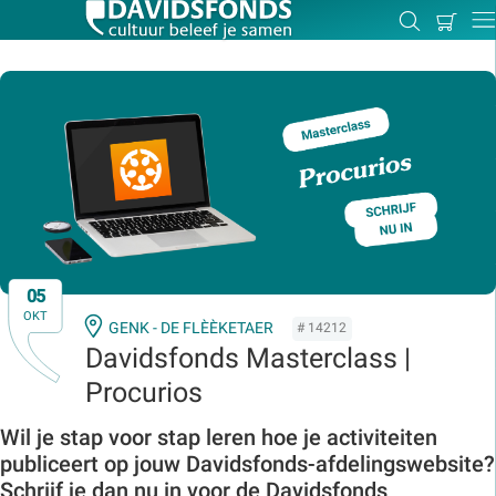
Mijn
Zoeken
Betal
Dir
winkel
Zoek:
Zoeken
05
OKT
GENK - DE FLÈÈKETAER
# 14212
Davidsfonds Masterclass |
Procurios
Wil je stap voor stap leren hoe je activiteiten
publiceert op jouw Davidsfonds-afdelingswebsite?
Schrijf je dan nu in voor de Davidsfonds