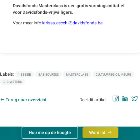
Davidsfonds Masterclass is een gratis vormingsinitiatief
voor Davidsfonds-vrijwilligers.
Voor meer info:
larissa.cecchi@davidsfonds.be
Labels:
1 SESSIE
BASISCURSUS
MASTERCLASS
CULTUURREGIO LIMBURG
DIGIWETERS
Faceb
Lin
Terug naar overzicht
Deel dit artikel:
Hou me op de hoogte
Word lid