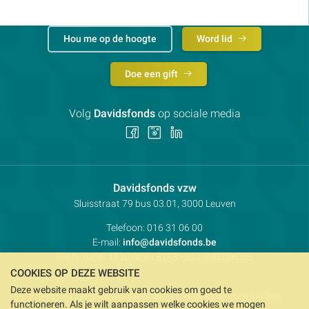
Hou me op de hoogte
Word lid
Doe een gift
Volg
Davidsfonds
op sociale media
Volg
Volg
Volg
ons
ons
ons
op
op
op
Facebook
Instagram
LinkedIn
Contactpersoon:
Davidsfonds vzw
Adres:
Sluisstraat 79
bus 03.01, 3000
Leuven
Telefoon:
016 31 06 00
E-mail:
info@davidsfonds.be
IBAN:
BE98 4310 0693 8193
- BIC:
KREDBEBB
COOKIES OP DEZE WEBSITE
Deze website maakt gebruik van cookies om goed te
Privacy
Koekjesvoorkeuren
Verkoopsvoorwaarden
functioneren. Als je wilt aanpassen welke cookies we mogen