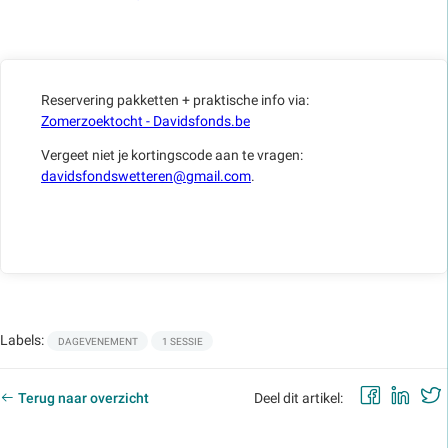
Reservering pakketten + praktische info via:
Zomerzoektocht - Davidsfonds.be
Vergeet niet je kortingscode aan te vragen:
davidsfondswetteren@gmail.com
.
Labels:
DAGEVENEMENT
1 SESSIE
Faceb
Lin
Terug naar overzicht
Deel dit artikel: