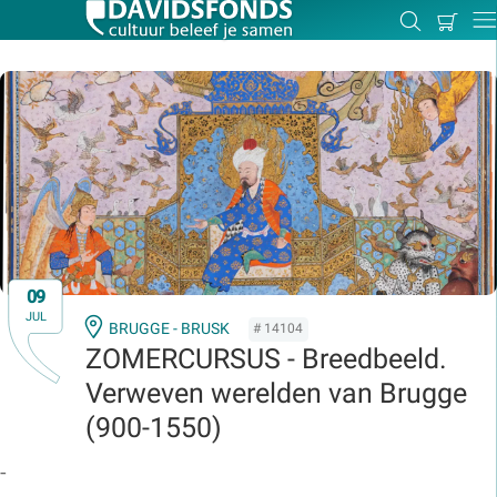
Mijn
Zoeken
Betal
Dir
winkel
Zoek:
Zoeken
09
JUL
BRUGGE - BRUSK
# 14104
ZOMERCURSUS - Breedbeeld.
Verweven werelden van Brugge
(900-1550)
-