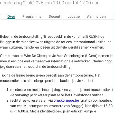
donderdag 9 juli 2026 van 13:00 uur tot 17:00 uur
Over
Programma
Docent
Locatie
Aanmelden
Beleef in de tentoonstelling ‘Breedbeeld’ in de kunsthal BRUSK hoe
Brugge in de middeleeuwen uitgroeide tot een internationaal kruispunt
waar culturen, handel en ideeën uit de hele wereld samenkwamen.
Gastcuratoren Wim De Clercq en Jo Van Steenbergen (UGent) nemen je
mee in een boeiend verhaal over internationale netwerken. Nadien hoor
je gidsen aan het woord in de tentoonstelling.
Tip: na de lezing breng je een bezoek aan de tentoonstelling. Het
museumticket is niet inbegrepen in de basisprijs. Je kan het:
meebestellen met je inschrijving: kies voor prijs met museumticket.
Je ontvangt je ticket ter plaatse bij het Davidsfonds onthaal.
rechtstreeks reserveren via
bruskbrugge.be
(gratis voor houders
van een Museumpas en inwoners van Brugge): kies tijdslot 15.30
u. - 16.00 u. Met je identiteitsbewijs en e-ticket kun je je