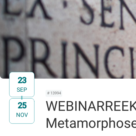
23
SEP
# 13994
WEBINARREEKS -
25
t/m
NOV
Metamorphos