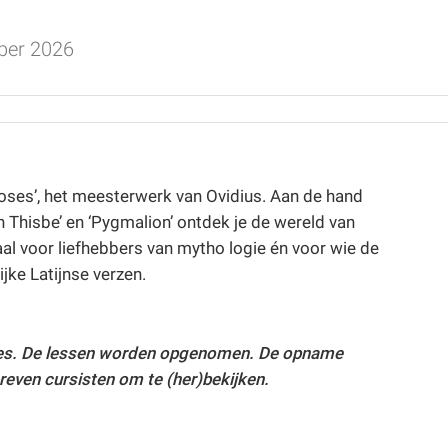
ber 2026
oses’, het meesterwerk van Ovidius. Aan de hand
 Thisbe’ en ‘Pygmalion’ ontdek je de wereld van
l voor liefhebbers van mytho logie én voor wie de
jke Latijnse verzen.
e les. De lessen worden opgenomen. De opname
reven cursisten om te (her)bekijken.