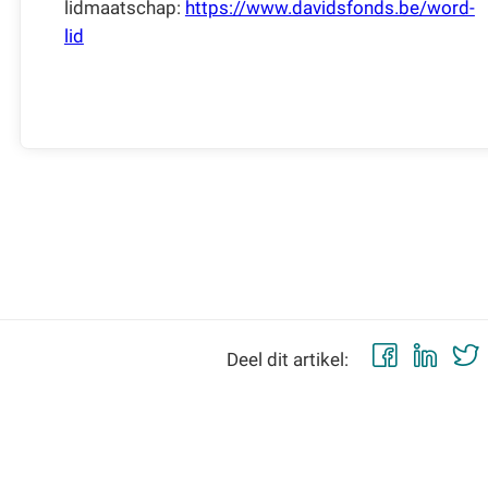
lidmaatschap:
https://www.davidsfonds.be/word-
lid
Faceb
Lin
Deel dit artikel: