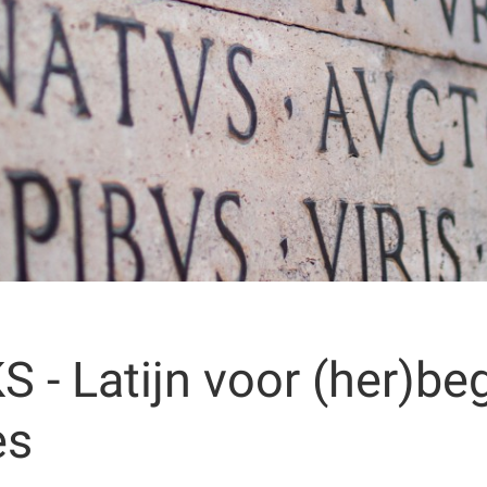
 Latijn voor (her)begi
es