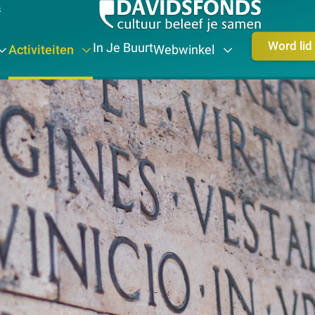
s
Word lid
In Je Buurt
Activiteiten
Webwinkel