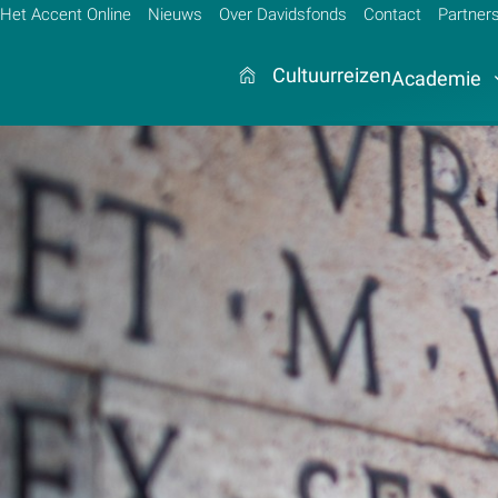
Het Accent Online
Nieuws
Over Davidsfonds
Contact
Partner
Cultuurreizen
Academie
Zoek:
Zoeken