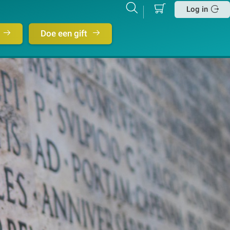
Mijn
Zoeken
Betalen
Log in
winkelmand
Sluit
Doe een gift