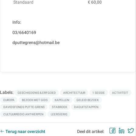
Standaard
€ 60,00
Info:
03/6640169
dputtegrens@hotmail.be
Labels:
GESCHIEDENIS & ERFGOED
ARCHITECTUUR
1 SESSIE
ACTIVITEIT
EUROPA
BEZOEK MET GIDS
KAPELLEN
GELEID BEZOEK
DAVIDSFONDS PUTTE-GRENS
STABROEK
DAGUITSTAPPEN
CULTUURREGIO ANTWERPEN
LEERGIERIG
Faceb
Lin
Terug naar overzicht
Deel dit artikel: