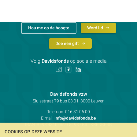
Hou me op de hoogte
Word lid
Doe een gift
Volg
Davidsfonds
op sociale media
Volg
Volg
Volg
ons
ons
ons
op
op
op
Facebook
Instagram
LinkedIn
Contactpersoon:
Davidsfonds vzw
Adres:
Sluisstraat 79
bus 03.01, 3000
Leuven
Telefoon:
016 31 06 00
E-mail:
info@davidsfonds.be
IBAN:
BE98 4310 0693 8193
- BIC:
KREDBEBB
COOKIES OP DEZE WEBSITE