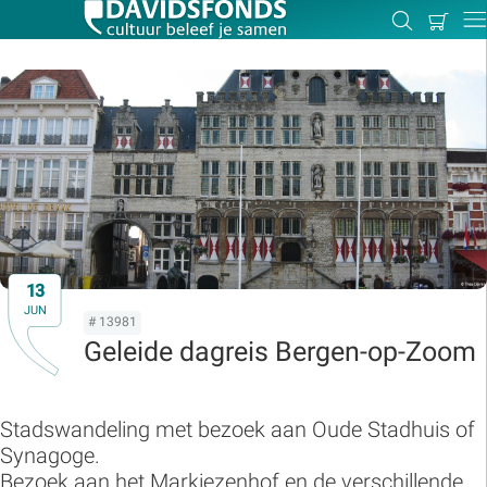
Mijn
Zoeken
Betal
Dir
winkel
Zoek:
Zoeken
13
JUN
# 13981
Geleide dagreis Bergen-op-Zoom
Stadswandeling met bezoek aan Oude Stadhuis of
Synagoge.
Bezoek aan het Markiezenhof en de verschillende