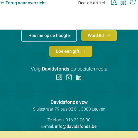
Faceb
Lin
Terug naar overzicht
Deel dit artikel:
Hou me op de hoogte
Word lid
Doe een gift
Volg
Davidsfonds
op sociale media
Volg
Volg
Volg
ons
ons
ons
op
op
op
Facebook
Instagram
LinkedIn
Contactpersoon:
Davidsfonds vzw
Adres:
Sluisstraat 79
bus 03.01, 3000
Leuven
Telefoon:
016 31 06 00
E-mail:
info@davidsfonds.be
IBAN:
BE98 4310 0693 8193
- BIC:
KREDBEBB