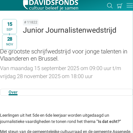
Mijn
Zoeken
Betal
Dir
winkel
# 11822
15
Junior Journalistenwedstrijd
SEP
28
t/m
NOV
Zoek:
De grootste schrijfwedstrijd voor jonge talenten in
Vlaanderen en Brussel.
Zoeken
Van maandag 15 september 2025 om 09:00 uur t/m
vrijdag 28 november 2025 om 18:00 uur
Over
Leerlingen uit het 5de en 6de leerjaar worden uitgedaagd un
journalistieke vaardigheden te tonen rond het thema
"Is dat echt?"
Met steun van de gemeenteleijke cultuurraad en de gemeente Assenede.