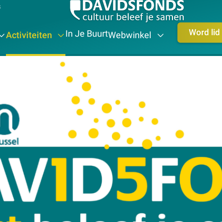
s
Word lid
In Je Buurt
Activiteiten
Webwinkel