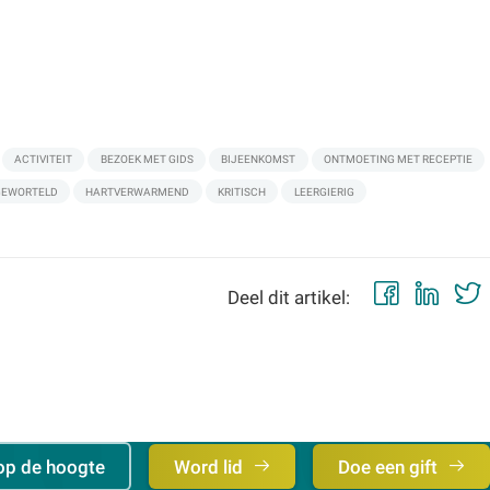
ACTIVITEIT
BEZOEK MET GIDS
BIJEENKOMST
ONTMOETING MET RECEPTIE
GEWORTELD
HARTVERWARMEND
KRITISCH
LEERGIERIG
Faceb
Lin
Deel dit artikel:
op de hoogte
Word lid
Doe een gift