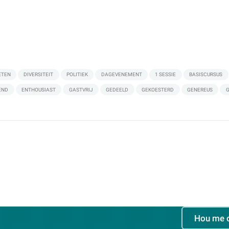
ETEN
DIVERSITEIT
POLITIEK
DAGEVENEMENT
1 SESSIE
BASISCURSUS
END
ENTHOUSIAST
GASTVRIJ
GEDEELD
GEKOESTERD
GENEREUS
Hou me 