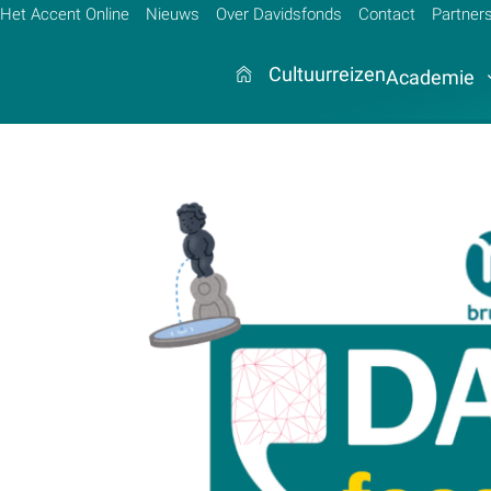
Het Accent Online
Nieuws
Over Davidsfonds
Contact
Partner
Cultuurreizen
Academie
Zoek:
Zoeken