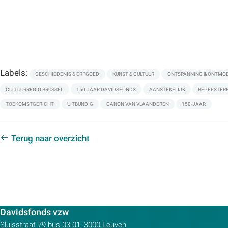
Labels:
GESCHIEDENIS & ERFGOED
KUNST & CULTUUR
ONTSPANNING & ONTMO
CULTUURREGIO BRUSSEL
150 JAAR DAVIDSFONDS
AANSTEKELIJK
BEGEESTER
TOEKOMSTGERICHT
UITBUNDIG
CANON VAN VLAANDEREN
150-JAAR
Terug naar overzicht
Contactpersoon:
Davidsfonds vzw
Adres:
Sluisstraat 79
bus 03.01, 3000
Leuven