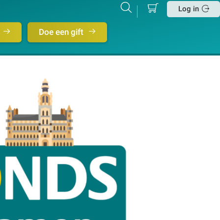
Mijn
Zoeken
Betalen
Log in
winkelmand
Sluit
Doe een gift