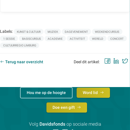
Labels:
KUNST & CULTUUR
MUZIEK
DAGEVENEMENT
WEEKENDCURSUS
1 SESSIE
BASISCURSUS
ACADEMIE
ACTIVITEIT
WERELD
CONCERT
CULTUURREGIO LIMBURG
Faceb
Lin
Terug naar overzicht
Deel dit artikel:
Hou me op de hoogte
Word lid
Doe een gift
Volg
Davidsfonds
op sociale media