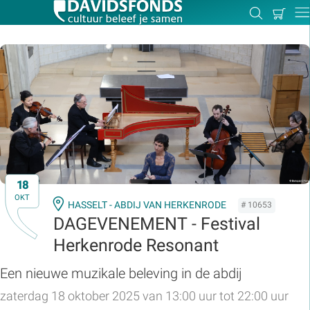
Mijn
Zoeken
Betal
Dir
winkel
Zoek:
Zoeken
18
OKT
HASSELT - ABDIJ VAN HERKENRODE
# 10653
DAGEVENEMENT - Festival
Herkenrode Resonant
Een nieuwe muzikale beleving in de abdij
zaterdag 18 oktober 2025 van 13:00 uur tot 22:00 uur