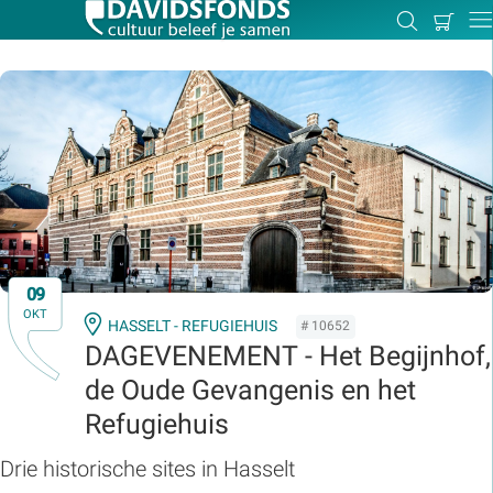
Mijn
Zoeken
Betal
Dir
winkel
Zoek:
Zoeken
09
OKT
HASSELT - REFUGIEHUIS
# 10652
DAGEVENEMENT - Het Begijnhof,
de Oude Gevangenis en het
Refugiehuis
Drie historische sites in Hasselt