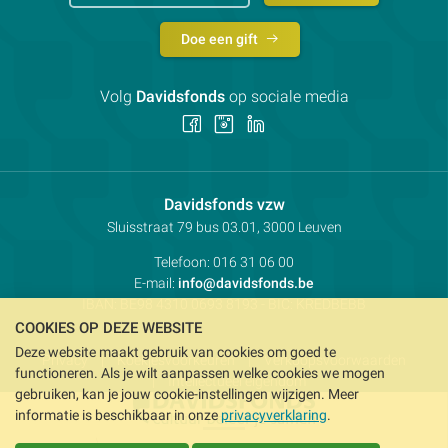
Doe een gift
Volg
Davidsfonds
op sociale media
Volg
Volg
Volg
ons
ons
ons
op
op
op
Facebook
Instagram
LinkedIn
Contactpersoon:
Davidsfonds vzw
Adres:
Sluisstraat 79
bus 03.01, 3000
Leuven
Telefoon:
016 31 06 00
E-mail:
info@davidsfonds.be
IBAN:
BE98 4310 0693 8193
- BIC:
KREDBEBB
COOKIES OP DEZE WEBSITE
Deze website maakt gebruik van cookies om goed te
Privacy
Koekjesvoorkeuren
Verkoopsvoorwaarden
functioneren. Als je wilt aanpassen welke cookies we mogen
Intellectueel eigendom
gebruiken, kan je jouw cookie-instellingen wijzigen. Meer
informatie is beschikbaar in onze
privacyverklaring
.