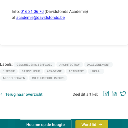
Info:
016 31 06 70
(Davidsfonds Academie)
of
academie@davidsfonds.be
Labels:
GESCHIEDENIS & ERFGOED
ARCHITECTUUR
DAGEVENEMENT
1 SESSIE
BASISCURSUS
ACADEMIE
ACTIVITEIT
LOKAAL
MIDDELEEUWEN
CULTUURREGIO LIMBURG
Faceb
Lin
Terug naar overzicht
Deel dit artikel:
Hou me op de hoogte
Word lid