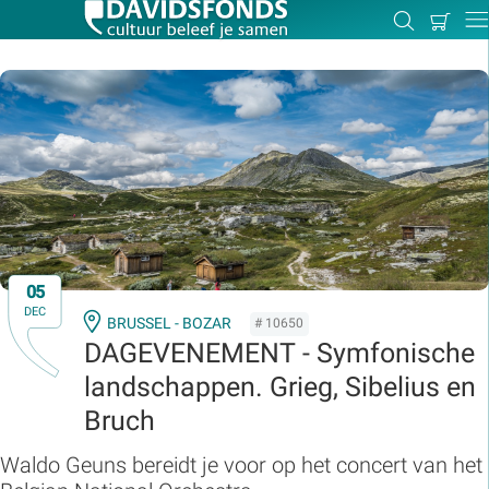
Mijn
Zoeken
Betal
Dir
winkel
Zoek:
Zoeken
05
DEC
BRUSSEL - BOZAR
# 10650
DAGEVENEMENT - Symfonische
landschappen. Grieg, Sibelius en
Bruch
Waldo Geuns bereidt je voor op het concert van het