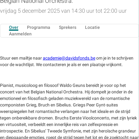
Belgian National Orchestra.
vrijdag 5 december 2025 van 14:30 uur tot 22:00 uur
Over
Programma
Sprekers
Locatie
Aanmelden
Stuur een mailtje naar
academie@davidsfonds.be
om je in te schrijven
voor de wachtlijst. We contacteren je als er een plaatsje vrijkomt.
Pianist, musicoloog en filosoof Waldo Geuns bereidt je voor op het
concert van het Belgian National Orchestra. Hij dompelt je onder in de
emotioneel en filosofisch geladen muziekwereld van de romantische
componisten Grieg, Bruch en Sibelius. Griegs Peer Gynt-suites
weerspiegelen het romantische verlangen naar het ideale en de strijd
tegen onbereikbare dromen. Bruchs Eerste Vioolconcerto, met zijn lyriek
en virtuositeit, verbeeldt een innerlijke reis van zelfexpressie en
introspectie. En Sibelius’ Tweede Symfonie, met zijn heroïsche grandeur
en diepgaande emoties, roept de strijd tegen het lot en de zoektocht naar