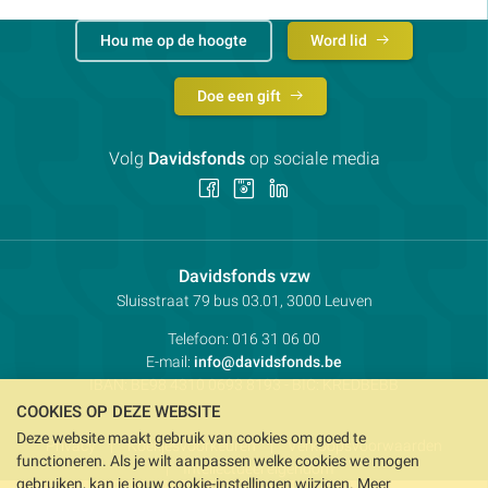
Hou me op de hoogte
Word lid
Doe een gift
Volg
Davidsfonds
op sociale media
Volg
Volg
Volg
ons
ons
ons
op
op
op
Facebook
Instagram
LinkedIn
Contactpersoon:
Davidsfonds vzw
Adres:
Sluisstraat 79
bus 03.01, 3000
Leuven
Telefoon:
016 31 06 00
E-mail:
info@davidsfonds.be
IBAN:
BE98 4310 0693 8193
- BIC:
KREDBEBB
COOKIES OP DEZE WEBSITE
Deze website maakt gebruik van cookies om goed te
Privacy
Koekjesvoorkeuren
Verkoopsvoorwaarden
functioneren. Als je wilt aanpassen welke cookies we mogen
Intellectueel eigendom
gebruiken, kan je jouw cookie-instellingen wijzigen. Meer