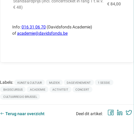
Standaardprijs (incl. concertticket in rang 1 t.w.v.
€ 84,00
€ 48)
Info:
016 31 06 70
(Davidsfonds Academie)
of
academie@davidsfonds.be
Labels:
KUNST & CULTUUR
MUZIEK
DAGEVENEMENT
1 SESSIE
BASISCURSUS
ACADEMIE
ACTIVITEIT
CONCERT
CULTUURREGIO BRUSSEL
Faceb
Lin
Terug naar overzicht
Deel dit artikel: