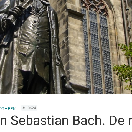
# 10624
IOTHEEK
n Sebastian Bach. De 