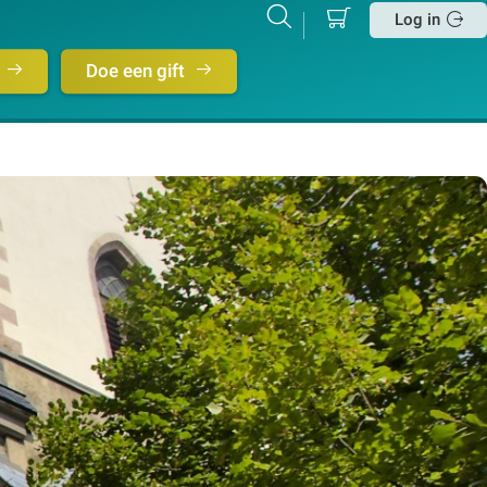
Mijn
Zoeken
Betalen
Log in
winkelmand
Sluit
Doe een gift