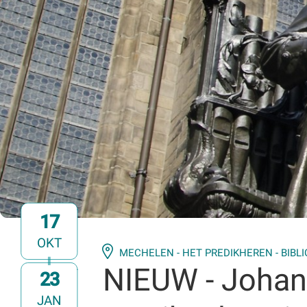
17
OKT
MECHELEN - HET PREDIKHEREN - BIBL
NIEUW - Johan
23
t/m
JAN