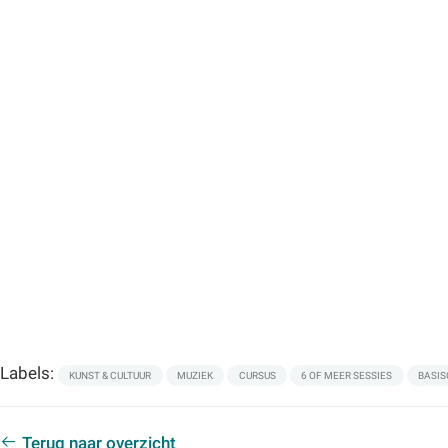
Labels:
KUNST & CULTUUR
MUZIEK
CURSUS
6 OF MEER SESSIES
BASIS
Terug naar overzicht