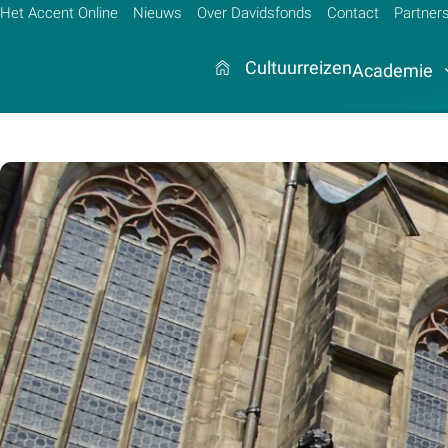
Het Accent Online
Nieuws
Over Davidsfonds
Contact
Partner
Cultuurreizen
Academie
Zoek:
Zoeken