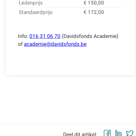
Ledenprijs
€ 150,00
Standaardprijs
€ 172,00
Info:
016 31 06 70
(Davidsfonds Academie)
of
academie@davidsfonds.be
Faceb
Lin
Deel dit artikel: