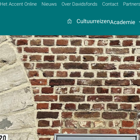
Het Accent Online
Nieuws
Over Davidsfonds
Contact
Partner
Cultuurreizen
Academie
Zoek:
Zoeken