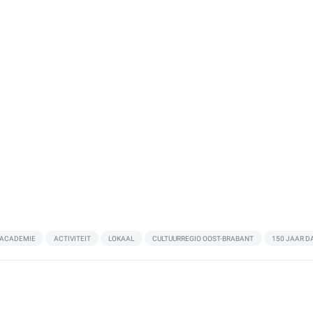
ACADEMIE
ACTIVITEIT
LOKAAL
CULTUURREGIO OOST-BRABANT
150 JAAR D