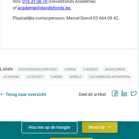
Info:
016 31 06 70
(Davidsfonds Academie)
of
academie@davidsfonds.be.
Plaatselijke contacpersoon: Marcel Donvil 03 664 09 42.
Labels:
GESCHIEDENIS & ERFGOED
CURSUS
3 SESSIES
BASISCURSUS
ACADEMIE
ACTIVITEIT
EUROPA
WERELD
CULTUURREGIO ANTWERPEN
Faceb
Lin
Terug naar overzicht
Deel dit artikel:
Hou me op de hoogte
Word lid