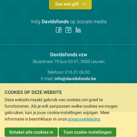
Doe een gift
Volg
Davidsfonds
op sociale media
Volg
Volg
Volg
ons
ons
ons
op
op
op
Facebook
Instagram
LinkedIn
Contactpersoon:
Davidsfonds vzw
Adres:
Sluisstraat 79
bus 03.01, 3000
Leuven
Telefoon:
016 31 06 00
E-mail:
info@davidsfonds.be
IBAN:
BE98 4310 0693 8193
- BIC:
KREDBEBB
COOKIES OP DEZE WEBSITE
Deze website maakt gebruik van cookies om goed te
Privacy
Koekjesvoorkeuren
Verkoopsvoorwaarden
functioneren. Als je wilt aanpassen welke cookies we mogen
Intellectueel eigendom
gebruiken, kan je jouw cookie-instellingen wijzigen. Meer
informatie is beschikbaar in onze
privacyverklaring
.
Schakel alle cookies in
Toon cookie-instellingen