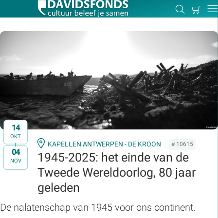
Mijn
Zoeken
Betal
Dir
winkel
Zoek:
Zoeken
14
OKT
KAPELLEN ANTWERPEN - DE KROON
# 10615
04
t/m
1945-2025: het einde van de
NOV
Tweede Wereldoorlog, 80 jaar
geleden
De nalatenschap van 1945 voor ons continent.