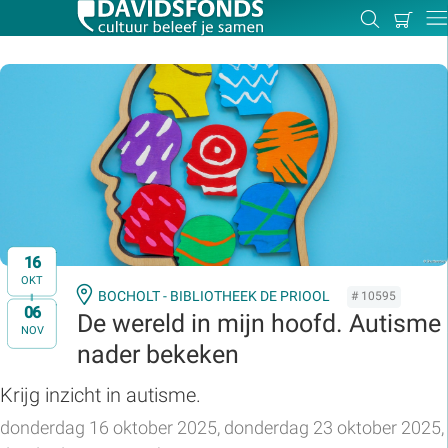
Mijn
Zoeken
Betal
Dir
winkel
Zoek:
Zoeken
16
OKT
BOCHOLT - BIBLIOTHEEK DE PRIOOL
# 10595
06
t/m
De wereld in mijn hoofd. Autisme
NOV
nader bekeken
Krijg inzicht in autisme.
donderdag 16 oktober 2025, donderdag 23 oktober 2025,