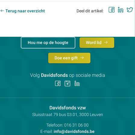
Faceb
Lin
Terug naar overzicht
Deel dit artikel:
Hou me op de hoogte
Word lid
Doe een gift
Volg
Davidsfonds
op sociale media
Volg
Volg
Volg
ons
ons
ons
op
op
op
Facebook
Instagram
LinkedIn
Contactpersoon:
Davidsfonds vzw
Adres:
Sluisstraat 79
bus 03.01, 3000
Leuven
Telefoon:
016 31 06 00
E-mail:
info@davidsfonds.be