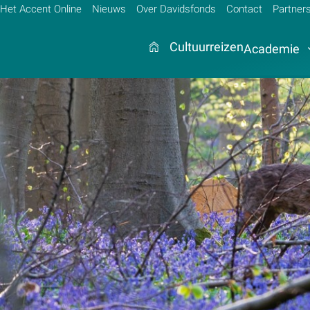
Het Accent Online
Nieuws
Over Davidsfonds
Contact
Partner
Cultuurreizen
Academie
Zoek:
Zoeken