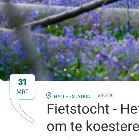
31
MRT
# 10319
HALLE - STATION
Fietstocht - H
om te koester