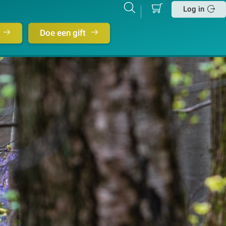
Mijn
Zoeken
Betalen
Log in
winkelmand
Sluit
Doe een gift