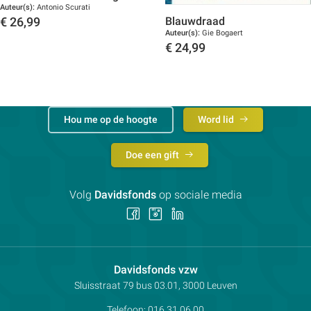
Auteur(s):
Antonio Scurati
Blauwdraad
€
26,99
Auteur(s):
Gie Bogaert
Toon details
€
24,99
Toon details
Hou me op de hoogte
Word lid
Doe een gift
Volg
Davidsfonds
op sociale media
Volg
Volg
Volg
ons
ons
ons
op
op
op
Facebook
Instagram
LinkedIn
Contactpersoon:
Davidsfonds vzw
Adres:
Sluisstraat 79
bus 03.01, 3000
Leuven
Telefoon:
016 31 06 00