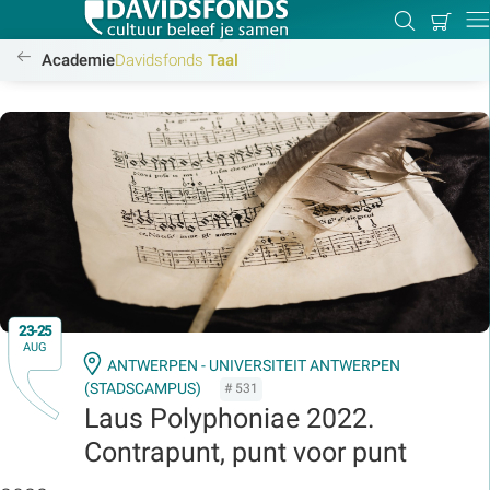
Mijn
Zoeken
Betal
Dir
winkel
//www.davidsfonds.be/alle-cursussen
Academie
Davidsfonds
Taal
Zoek:
Zoeken
23-25
AUG
ANTWERPEN - UNIVERSITEIT ANTWERPEN
(STADSCAMPUS)
# 531
Laus Polyphoniae 2022.
Contrapunt, punt voor punt