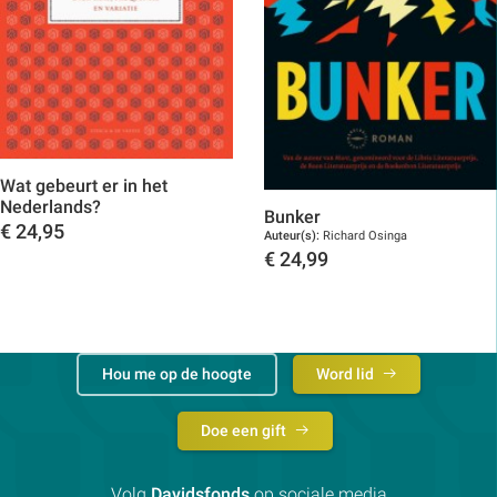
Wat gebeurt er in het
Nederlands?
Bunker
€
24,95
Auteur(s):
Richard Osinga
€
24,99
Toon details
Toon details
Hou me op de hoogte
Word lid
Doe een gift
Volg
Davidsfonds
op sociale media