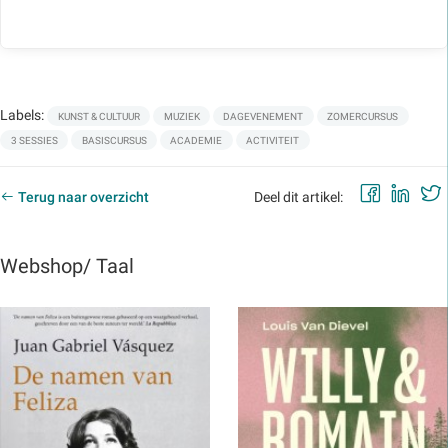
Labels:
KUNST & CULTUUR
MUZIEK
DAGEVENEMENT
ZOMERCURSUS
3 SESSIES
BASISCURSUS
ACADEMIE
ACTIVITEIT
Faceb
Lin
Terug naar overzicht
Deel dit artikel:
Webshop/ Taal