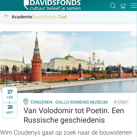
Mijn
Zoeken
Betal
Dir
winkel
//www.davidsfonds.be/alle-cursussen
Academie
Davidsfonds
Taal
Zoek:
Zoeken
27
FEB
TONGEREN - GALLO-ROMEINS MUSEUM
# 12567
20
t/m
Van Volodomir tot Poetin. Een
MRT
Russische geschiedenis
Wim Coudenys gaat op zoek naar de bouwstenen