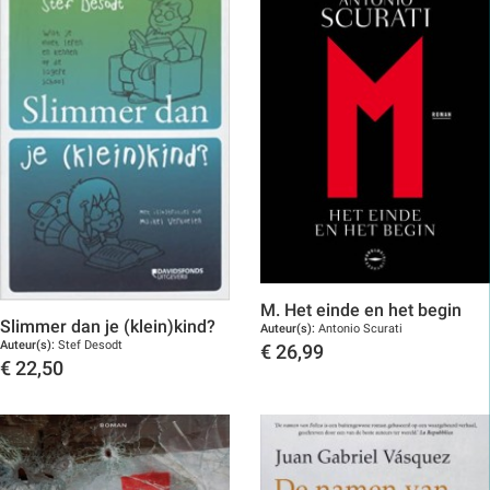
M. Het einde en het begin
Slimmer dan je (klein)kind?
Auteur(s):
Antonio Scurati
Auteur(s):
Stef Desodt
€
26,99
€
22,50
Toon details
Toon details