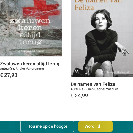
Zwaluwen keren altijd terug
Auteur(s):
Mieke Vandromme
€
27,90
Toon details
De namen van Feliza
Auteur(s):
Juan Gabriel Vásquez
€
24,99
Toon details
Hou me op de hoogte
Word lid