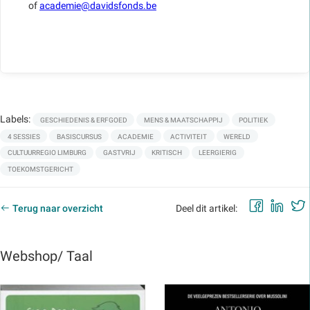
of
academie@davidsfonds.be
Labels:
GESCHIEDENIS & ERFGOED
MENS & MAATSCHAPPIJ
POLITIEK
4 SESSIES
BASISCURSUS
ACADEMIE
ACTIVITEIT
WERELD
CULTUURREGIO LIMBURG
GASTVRIJ
KRITISCH
LEERGIERIG
TOEKOMSTGERICHT
Faceb
Lin
Terug naar overzicht
Deel dit artikel:
Webshop/ Taal