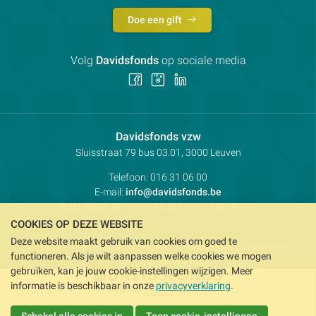
Doe een gift
Volg
Davidsfonds
op sociale media
Volg
Volg
Volg
ons
ons
ons
op
op
op
Facebook
Instagram
LinkedIn
Contactpersoon:
Davidsfonds vzw
Adres:
Sluisstraat 79
bus 03.01, 3000
Leuven
Telefoon:
016 31 06 00
E-mail:
info@davidsfonds.be
IBAN:
BE98 4310 0693 8193
- BIC:
KREDBEBB
COOKIES OP DEZE WEBSITE
Deze website maakt gebruik van cookies om goed te
Privacy
Koekjesvoorkeuren
Verkoopsvoorwaarden
functioneren. Als je wilt aanpassen welke cookies we mogen
Intellectueel eigendom
gebruiken, kan je jouw cookie-instellingen wijzigen. Meer
informatie is beschikbaar in onze
privacyverklaring
.