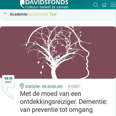
Mijn
Zoeken
Betal
Dir
winkel
//www.davidsfonds.be/alle-cursussen
Academie
Davidsfonds
Taal
Zoek:
Zoeken
03-10
MRT
EDEGEM - DE BASILIEK
# 12521
Met de moed van een
ontdekkingsreiziger. Dementie:
van preventie tot omgang