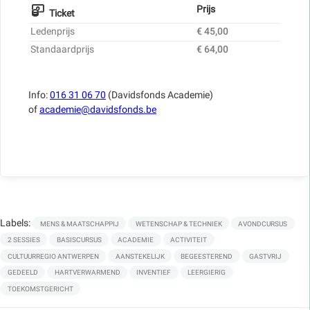
Prijs
Ticket
Ledenprijs
€ 45,00
Standaardprijs
€ 64,00
Info:
016 31 06 70
(Davidsfonds Academie)
of
academie@davidsfonds.be
Labels:
MENS & MAATSCHAPPIJ
WETENSCHAP & TECHNIEK
AVONDCURSUS
2 SESSIES
BASISCURSUS
ACADEMIE
ACTIVITEIT
CULTUURREGIO ANTWERPEN
AANSTEKELIJK
BEGEESTEREND
GASTVRIJ
GEDEELD
HARTVERWARMEND
INVENTIEF
LEERGIERIG
TOEKOMSTGERICHT