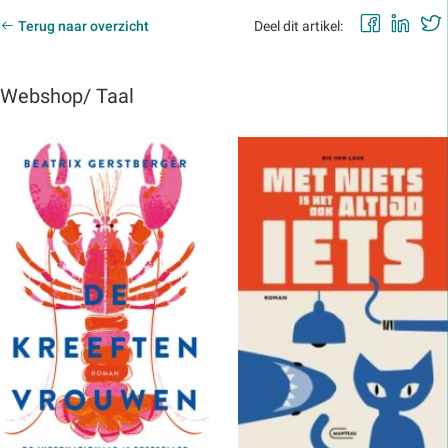
Faceb
Lin
Terug naar overzicht
Deel dit artikel:
Webshop/ Taal