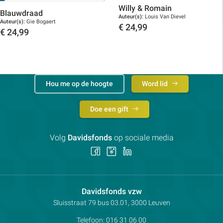
Willy & Romain
Blauwdraad
Auteur(s):
Louis Van Dievel
Auteur(s):
Gie Bogaert
€
24,99
€
24,99
Toon details
Toon details
Hou me op de hoogte
Word lid
Doe een gift
Volg
Davidsfonds
op sociale media
Volg
Volg
Volg
ons
ons
ons
op
op
op
Facebook
Instagram
LinkedIn
Contactpersoon:
Davidsfonds vzw
Adres:
Sluisstraat 79
bus 03.01, 3000
Leuven
Telefoon:
016 31 06 00