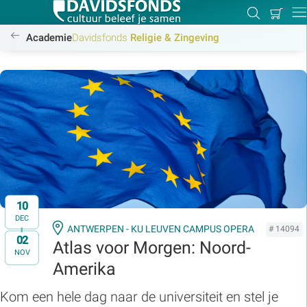
Mijn
Zoeken
Betal
Dir
winkel
/academie/religie-zingeving/religie-zingeving
Academie
Davidsfonds
Religie & Zingeving
Zoek:
Zoeken
10
DEC
ANTWERPEN - KU LEUVEN CAMPUS OPERA
# 14094
02
t/m
Atlas voor Morgen: Noord-
NOV
Amerika
Kom een hele dag naar de universiteit en stel je