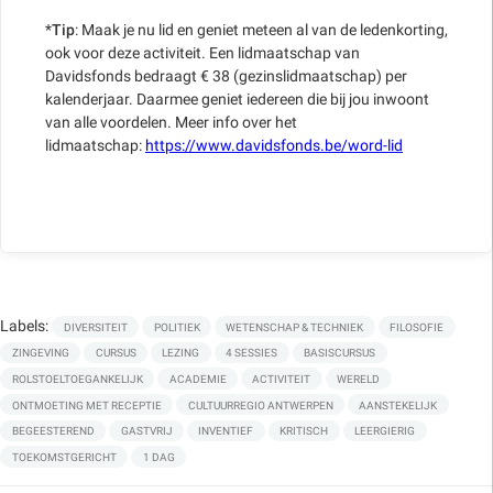
*
Tip
: Maak je nu lid en geniet meteen al van de ledenkorting,
ook voor deze activiteit. Een lidmaatschap van
Davidsfonds bedraagt € 38 (gezinslidmaatschap) per
kalenderjaar. Daarmee geniet iedereen die bij jou inwoont
van alle voordelen. Meer info over het
lidmaatschap:
https://www.davidsfonds.be/word-lid
Labels:
DIVERSITEIT
POLITIEK
WETENSCHAP & TECHNIEK
FILOSOFIE
ZINGEVING
CURSUS
LEZING
4 SESSIES
BASISCURSUS
ROLSTOELTOEGANKELIJK
ACADEMIE
ACTIVITEIT
WERELD
ONTMOETING MET RECEPTIE
CULTUURREGIO ANTWERPEN
AANSTEKELIJK
BEGEESTEREND
GASTVRIJ
INVENTIEF
KRITISCH
LEERGIERIG
TOEKOMSTGERICHT
1 DAG