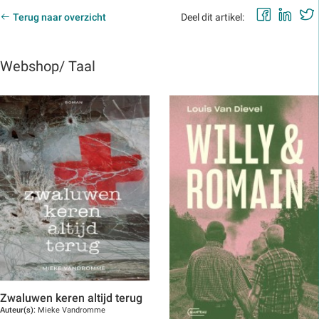
Faceb
Lin
Terug naar overzicht
Deel dit artikel:
Webshop/ Taal
Zwaluwen keren altijd terug
Auteur(s):
Mieke Vandromme