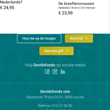
Nederlands?
De kreeftenvrouwen
€
24,95
Auteur(s):
Beatrix Gerstberger
€
23,99
Toon details
Toon details
Hou me op de hoogte
Word lid
Doe een gift
Volg
Davidsfonds
op sociale media
Volg
Volg
Volg
ons
ons
ons
op
op
op
Facebook
Instagram
LinkedIn
Contactpersoon:
Davidsfonds vzw
Adres:
Sluisstraat 79
bus 03.01, 3000
Leuven
Telefoon:
016 31 06 00