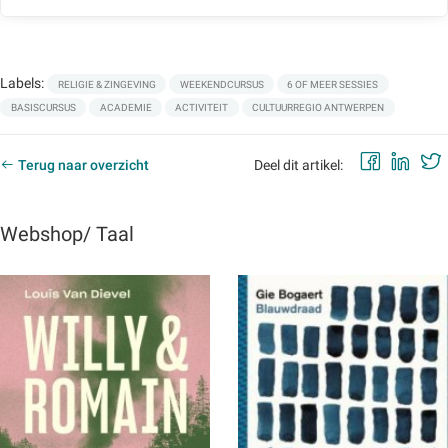
Labels:
RELIGIE & ZINGEVING
WEEKENDCURSUS
6 OF MEER SESSIES
BASISCURSUS
ACADEMIE
ACTIVITEIT
CULTUURREGIO ANTWERPEN
Faceb
Lin
Terug naar overzicht
Deel dit artikel:
Webshop/ Taal