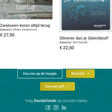
Zwaluwen keren altijd terug
Auteur(s):
Mieke Vandromme
€
27,90
Slimmer dan je (klein)kind?
Toon details
Auteur(s):
Stef Desodt
€
22,50
Toon details
Hou me op de hoogte
Word lid
Doe een gift
Volg
Davidsfonds
op sociale media
Volg
Volg
Volg