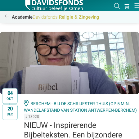
Mijn
Zoeken
Beta
Di
winke
/academie/religie-zingeving/religie-zingeving
Academie
Davidsfonds
Religie & Zingeving
Zoek:
Zoeken
04
OKT
BERCHEM - BIJ DE SCHRIJFSTER THUIS (OP 5 MIN.
20
t/m
WANDELAFSTAND VAN STATION ANTWERPEN-BERCHEM)
DEC
# 13928
NIEUW - Inspirerende
Bijbelteksten. Een bijzondere