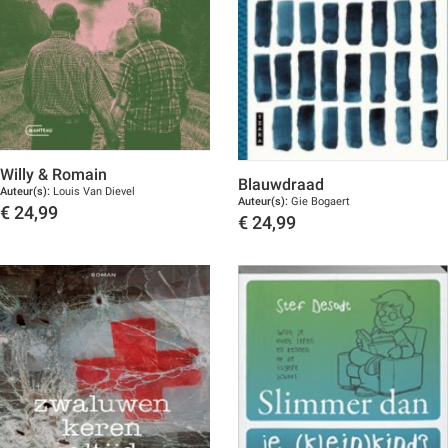
Willy & Romain
Blauwdraad
Auteur(s):
Louis Van Dievel
Auteur(s):
Gie Bogaert
€
24,99
€
24,99
Toon details
Toon details