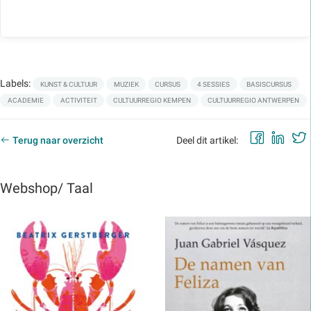
Labels:
KUNST & CULTUUR
MUZIEK
CURSUS
4 SESSIES
BASISCURSUS
ACADEMIE
ACTIVITEIT
CULTUURREGIO KEMPEN
CULTUURREGIO ANTWERPEN
Faceb
Lin
Terug naar overzicht
Deel dit artikel:
Webshop/ Taal