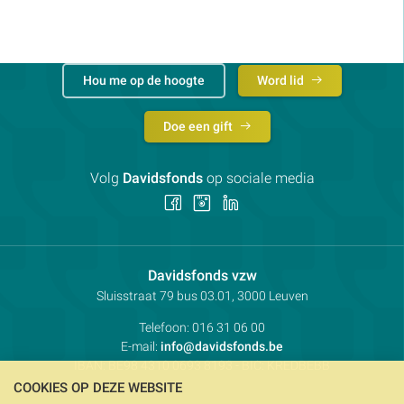
Toon details
Hou me op de hoogte
Word lid
Doe een gift
Volg
Davidsfonds
op sociale media
Volg
Volg
Volg
ons
ons
ons
op
op
op
Facebook
Instagram
LinkedIn
Contactpersoon:
Davidsfonds vzw
Adres:
Sluisstraat 79
bus 03.01, 3000
Leuven
Telefoon:
016 31 06 00
E-mail:
info@davidsfonds.be
IBAN:
BE98 4310 0693 8193
- BIC:
KREDBEBB
COOKIES OP DEZE WEBSITE