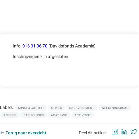
Info:
016 31 06 70
(Davidsfonds Academie)
Inschrijvingen zijn afgesloten.
Labels:
KUNST & CULTUUR
MUZIEK
DAGEVENEMENT
WEEKENDCURSUS
1 SESSIE
BASISCURSUS
ACADEMIE
ACTIVITEIT
Faceb
Lin
Terug naar overzicht
Deel dit artikel: