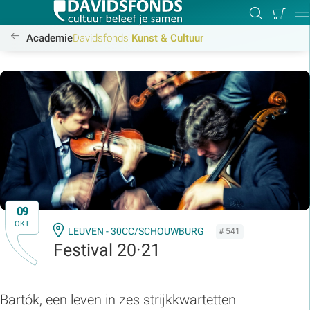
Mijn
Zoeken
Betal
Dir
winkel
/academie/kunst-cultuur/kunst-cultuur
Academie
Davidsfonds
Kunst & Cultuur
Zoek:
Zoeken
09
OKT
LEUVEN - 30CC/SCHOUWBURG
# 541
Festival 20·21
Bartók, een leven in zes strijkkwartetten