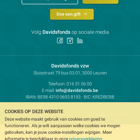
Doe een gift
Volg
Davidsfonds
op sociale media
Volg
Volg
Volg
ons
ons
ons
op
op
op
Facebook
Instagram
LinkedIn
Contactpersoon:
Davidsfonds vzw
Adres:
Sluisstraat 79
bus 03.01, 3000
Leuven
Telefoon:
016 31 06 00
E-mail:
info@davidsfonds.be
IBAN:
BE98 4310 0693 8193
- BIC:
KREDBEBB
COOKIES OP DEZE WEBSITE
Privacy
Koekjesvoorkeuren
Verkoopsvoorwaarden
Deze website maakt gebruik van cookies om goed te
Intellectueel eigendom
functioneren. Als je wilt aanpassen welke cookies we mogen
gebruiken, kan je jouw cookie-instellingen wijzigen. Meer
informatie is beschikbaar in onze
privacyverklaring
.