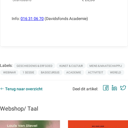
Info:
016 31 06 70
(Davidsfonds Academie)
Labels:
GESCHIEDENIS & ERFGOED
KUNST & CULTUUR
MENS & MAATSCHAPPIJ
WEBINAR
1 SESSIE
BASISCURSUS
ACADEMIE
ACTIVITEIT
WERELD
Faceb
Lin
Terug naar overzicht
Deel dit artikel:
Webshop/ Taal