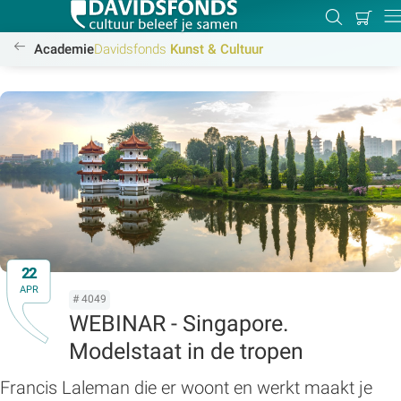
Mijn
Zoeken
Betal
Dir
winkel
/academie/kunst-cultuur/kunst-cultuur
Academie
Davidsfonds
Kunst & Cultuur
Zoek:
Zoeken
22
APR
# 4049
WEBINAR - Singapore.
Modelstaat in de tropen
Francis Laleman die er woont en werkt maakt je