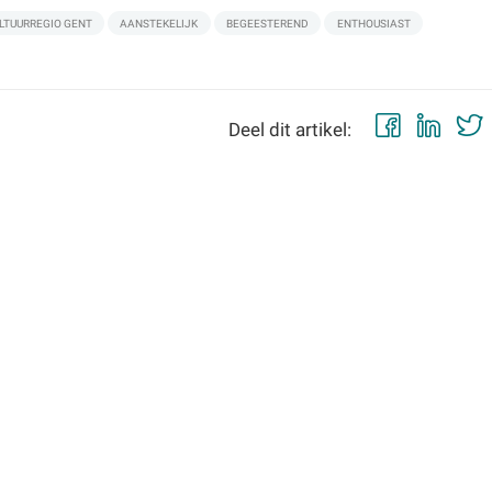
LTUURREGIO GENT
AANSTEKELIJK
BEGEESTEREND
ENTHOUSIAST
Faceb
Lin
Deel dit artikel: