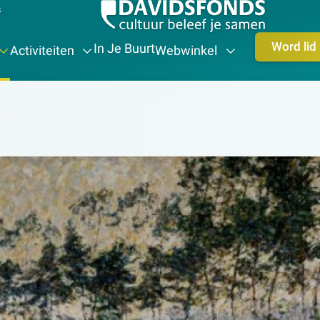
s
Word lid
In Je Buurt
Activiteiten
Webwinkel
tuur