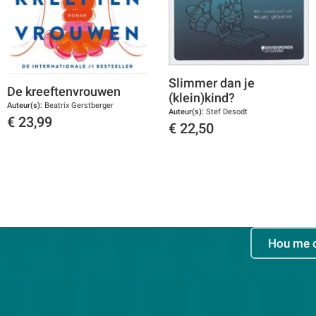
Slimmer dan je
De kreeftenvrouwen
(klein)kind?
Auteur(s):
Beatrix Gerstberger
Auteur(s):
Stef Desodt
€
23,99
€
22,50
Toon details
Toon details
Hou me 