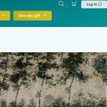
Mijn
Zoeken
Betalen
Log in
winkelmand
Sluit
Doe een gift