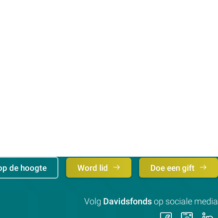
op de hoogte
Word lid
Doe een gift
Volg
Davidsfonds
op sociale media