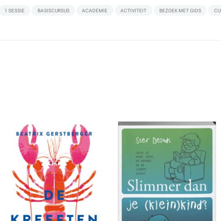
1 SESSIE
BASISCURSUS
ACADEMIE
ACTIVITEIT
BEZOEK MET GIDS
CU