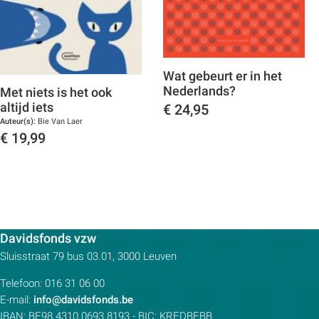
Wat gebeurt er in het
Nederlands?
Met niets is het ook
altijd iets
€
24,95
Auteur(s):
Bie Van Laer
Toon details
€
19,99
Toon details
Contactpersoon:
Davidsfonds vzw
Adres:
Sluisstraat 79
bus 03.01, 3000
Leuven
Telefoon:
016 31 06 00
E-mail:
info@davidsfonds.be
IBAN:
BE98 4310 0693 8193
- BIC:
KREDBEBB