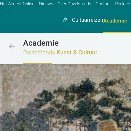
Het Accent Online
Nieuws
Over Davidsfonds
Contact
Partner
Cultuurreizen
Academie
Academie
/academie/kunst-cultuur/kunst-cul
Zoek:
Davidsfonds
Kunst & Cultuur
Zoeken