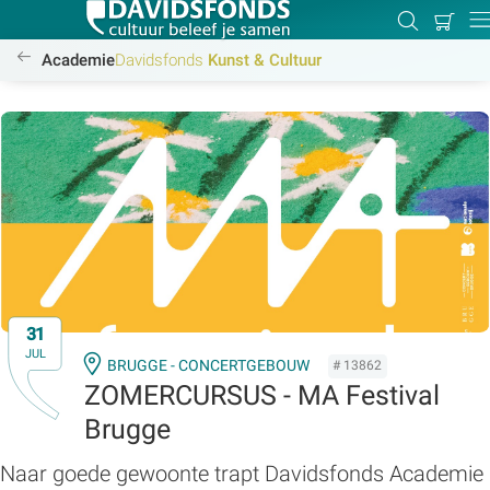
Mijn
Zoeken
Betal
Dir
winkel
/academie/kunst-cultuur/kunst-cultuur
Academie
Davidsfonds
Kunst & Cultuur
Zoek:
Zoeken
31
JUL
BRUGGE - CONCERTGEBOUW
# 13862
ZOMERCURSUS - MA Festival
Brugge
Naar goede gewoonte trapt Davidsfonds Academie