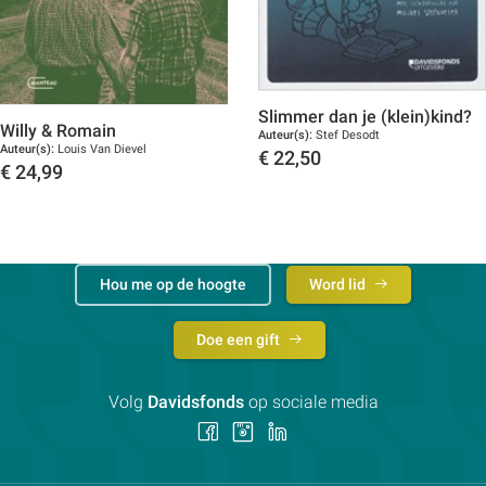
Slimmer dan je (klein)kind?
Willy & Romain
Auteur(s):
Stef Desodt
Auteur(s):
Louis Van Dievel
€
22,50
€
24,99
Toon details
Toon details
Hou me op de hoogte
Word lid
Doe een gift
Volg
Davidsfonds
op sociale media
Volg
Volg
Volg
ons
ons
ons
op
op
op