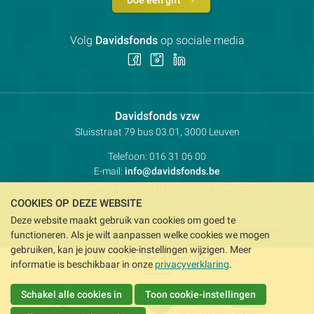
Doe een gift
Volg
Davidsfonds
op sociale media
Volg
Volg
Volg
ons
ons
ons
op
op
op
Facebook
Instagram
LinkedIn
Contactpersoon:
Davidsfonds vzw
Adres:
Sluisstraat 79
bus 03.01, 3000
Leuven
Telefoon:
016 31 06 00
E-mail:
info@davidsfonds.be
IBAN:
BE98 4310 0693 8193
- BIC:
KREDBEBB
COOKIES OP DEZE WEBSITE
Deze website maakt gebruik van cookies om goed te
Privacy
Koekjesvoorkeuren
Verkoopsvoorwaarden
functioneren. Als je wilt aanpassen welke cookies we mogen
Intellectueel eigendom
gebruiken, kan je jouw cookie-instellingen wijzigen. Meer
informatie is beschikbaar in onze
privacyverklaring
.
Schakel alle cookies in
Toon cookie-instellingen